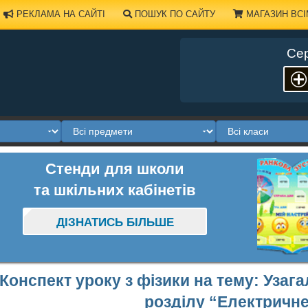
РЕКЛАМА НА САЙТІ
ПОШУК ПО САЙТУ
МАГАЗИН ВСІ
Сер
Стенди для школи
та шкільних кабінетів
ДІЗНАТИСЬ БІЛЬШЕ
Конспект уроку з фізики на тему: Узаг
розділу “Електричне