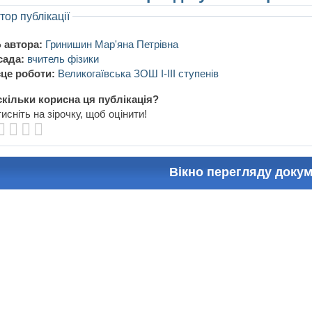
тор публікації
 автора:
Гринишин Мар'яна Петрівна
сада:
вчитель фізики
це роботи:
Великогаївська ЗОШ І-ІІІ ступенів
кільки корисна ця публікація?
исніть на зірочку, щоб оцінити!
Вікно перегляду доку