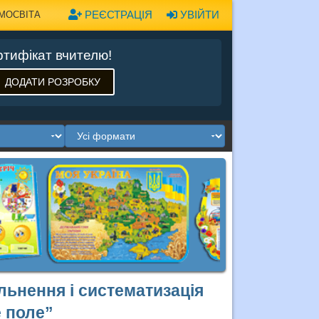
РЕЄСТРАЦІЯ
УВІЙТИ
МОСВІТА
тифікат вчителю!
ДОДАТИ РОЗРОБКУ
альнення і систематизація
 поле”