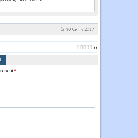
30 Січня 2017
(
)
Ї
значені
*