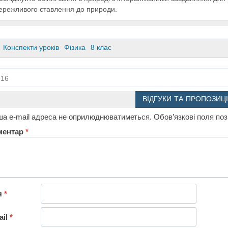
ережливого ставлення до природи.
Конспекти уроків
Фізика
8 клас
16
ВІДГУКИ ТА ПРОПОЗИЦІ
а e-mail адреса не оприлюднюватиметься.
Обов’язкові поля по
ментар
*
я
*
ail
*