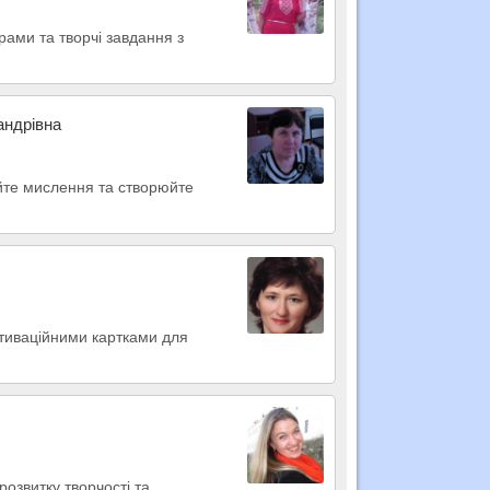
рами та творчі завдання з
андрівна
айте мислення та створюйте
тиваційними картками для
розвитку творчості та