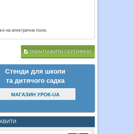
чі на електричне поле.
ЗАВАНТАЖИТИ СЕРТИФІКАТ
Стенди для школи
та дитячого садка
МАГАЗИН УРОК-UA
КАВИТИ