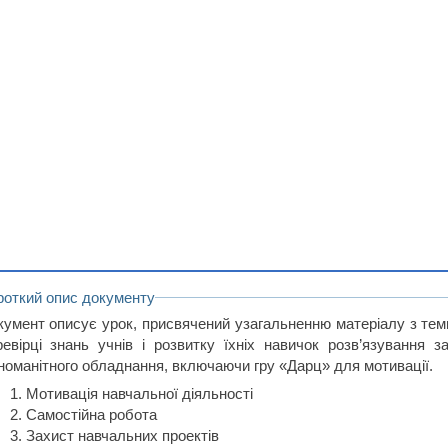
роткий опис документу
кумент описує урок, присвячений узагальненню матеріалу з тем
ревірці знань учнів і розвитку їхніх навичок розв’язування 
зноманітного обладнання, включаючи гру «Дарц» для мотивації.
Мотивація навчальної діяльності
Самостійна робота
Захист навчальних проектів