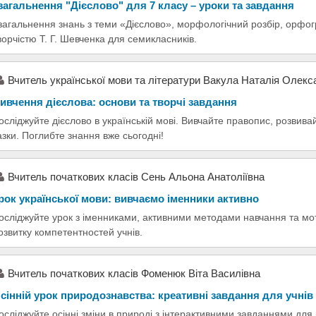
загальнення "Дієслово" для 7 класу – уроки та завдання
загальнення знань з теми «Дієслово», морфологічний розбір, орфог
ворчістю Т. Г. Шевченка для семикласників.
Вчитель української мови та літератури Вакула Наталія Олекс
ивчення дієслова: основи та творчі завдання
осліджуйте дієслово в українській мові. Вивчайте правопис, розвив
азки. Поглибте знання вже сьогодні!
Вчитель початкових класів Сень Альона Анатоліївна
рок української мови: вивчаємо іменники активно
осліджуйте урок з іменниками, активними методами навчання та мо
озвитку компетентностей учнів.
Вчитель початкових класів Фоменюк Віта Василівна
сінній урок природознавства: креативні завдання для учнів
осліджуйте осінні зміни в природі з інтерактивними завданнями для 