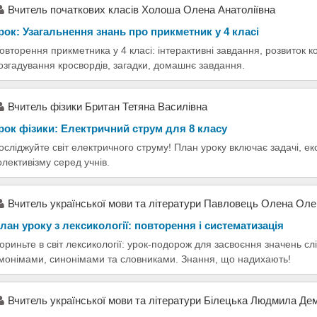
Вчитель початкових класів Холоша Олена Анатоліївна
рок: Узагальнення знань про прикметник у 4 класі
овторення прикметника у 4 класі: інтерактивні завдання, розвиток ко
озгадування кросвордів, загадки, домашнє завдання.
Вчитель фізики Британ Тетяна Василівна
рок фізики: Електричний струм для 8 класу
осліджуйте світ електричного струму! План уроку включає задачі, е
олективізму серед учнів.
Вчитель української мови та літератури Павловець Олена Оле
лан уроку з лексикології: повторення і систематизація
ориньте в світ лексикології: урок-подорож для засвоєння значень сл
монімами, синонімами та словниками. Знання, що надихають!
Вчитель української мови та літератури Білецька Людмила Дем