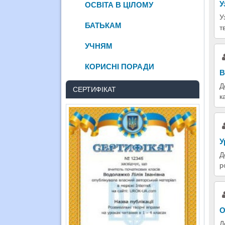
У
ОСВІТА В ЦІЛОМУ
У
БАТЬКАМ
т
УЧНЯМ
КОРИСНІ ПОРАДИ
В
Д
СЕРТИФІКАТ
к
У
Д
р
О
Д