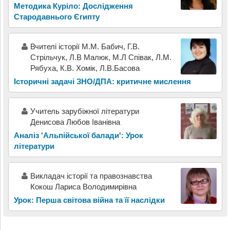
Методика Куріло: Дослідження
Стародавнього Єгипту
Вчителі історії М.М. Бабич, Г.В.
Стрільчук, Л.В Малюк, М.Л Співак, Л.М.
Рябуха, К.В. Хомік, Л.В.Басова
Історичні задачі ЗНО/ДПА: критичне мислення
Учитель зарубіжної літератури
Денисова Любов Іванівна
Аналіз 'Альпійської балади': Урок
літератури
Викладач історії та правознавства
Кокош Лариса Володимирівна
Урок: Перша світова війна та її наслідки