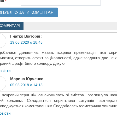
ail
*
КОМЕНТАРІ
Гнатко Вікторія
:
19.05.2020 о 18:45
добалася динамічна, жвава, яскрава презентація, яка спр
матики, створить ефект зацікавленості, адже завдання дає не х
браний шрифт білого кольору. Дякую.
овіcти
Марина Юрченко
:
05.03.2018 о 14:13
 яскравий,перш ніж ознайомилась зі змістом, розглянула нао
ний конспект. Складається сприятлива ситуація партнерс
оводжується коментуванням.Сподобалась геометрична хвилинк
овіcти