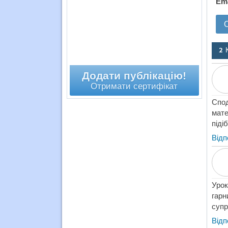
Em
2 
Додати публікацію!
Отримати сертифікат
Спо
мате
піді
Відп
Урок
гар
супр
Відп