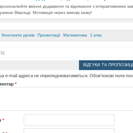
досконалюйте вміння додавання та віднімання з інтерактивними за
узикою Вівальді. Мотивація через зимову казку!
Конспекти уроків
Презентації
Математика
1 клас
31
ВІДГУКИ ТА ПРОПОЗИЦІ
а e-mail адреса не оприлюднюватиметься.
Обов’язкові поля по
ментар
*
я
*