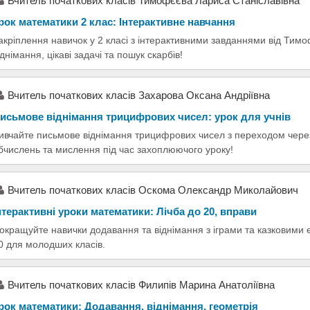
Вчитель початкових класів Тимофєєва Лариса Станіславівна
рок математики 2 клас: Інтерактивне навчання
акріплення навичок у 2 класі з інтерактивними завданнями від Тим
іднімання, цікаві задачі та пошук скарбів!
Вчитель початкових класів Захарова Оксана Андріївна
исьмове віднімання трицифрових чисел: урок для учнів
ивчайте письмове віднімання трицифрових чисел з переходом через
бчислень та мислення під час захоплюючого уроку!
Вчитель початкових класів Оскома Олександр Миколайович
нтерактивні уроки математики: Лічба до 20, вправи
окращуйте навички додавання та віднімання з іграми та казковими 
0 для молодших класів.
Вчитель початкових класів Филипів Марина Анатоліївна
рок математики: Додавання, віднімання, геометрія