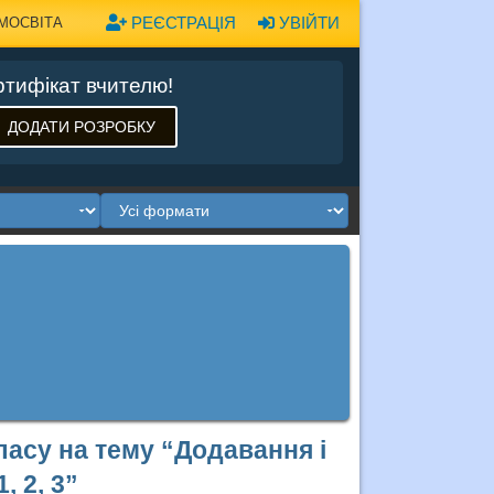
РЕЄСТРАЦІЯ
УВІЙТИ
МОСВІТА
тифікат вчителю!
ДОДАТИ РОЗРОБКУ
ласу на тему “Додавання і
, 2, 3”