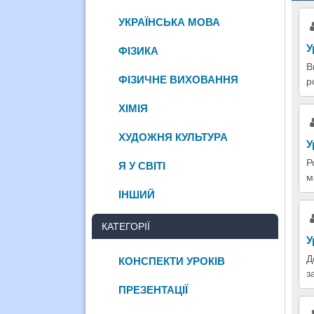
УКРАЇНСЬКА МОВА
У
ФІЗИКА
В
ФІЗИЧНЕ ВИХОВАННЯ
р
ХІМІЯ
ХУДОЖНЯ КУЛЬТУРА
У
Р
Я У СВІТІ
м
ІНШИЙ
КАТЕГОРІЇ
У
Д
КОНСПЕКТИ УРОКІВ
з
ПРЕЗЕНТАЦІЇ