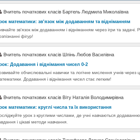
Вчитель початкових класів Бартель Людмила Миколаївна
рок математики: зв'язок між додаванням та відніманням
ивчайте зв'язок між додаванням і відніманням через ігри та задачі. 
озпізнанні фігур!
Вчитель початкових класів Шпінь Любов Василівна
рок: Додавання і віднімання чисел 0-2
озвивайте обчислювальні навички та логічне мислення учнів через ц
атематики. Додавання і віднімання чисел стає легким!
Вчитель початкових класів Віту Наталія Володимирівна
рок математики: круглі числа та їх використання
осліджуйте урок з круглими числами, де учні навчаються додаванню
авдання і цікаві методи навчання.