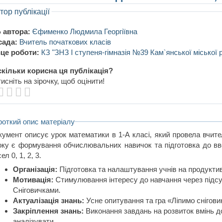
тор публікації
 автора:
Єфименко Людмила Георгіївна
сада:
Вчитель початкових класів
це роботи:
КЗ "ЗНЗ І ступеня-гімназія №39 Кам`янської міської 
кільки корисна ця публікація?
исніть на зірочку, щоб оцінити!
роткий опис матеріалу
кумент описує урок математики в 1-А класі, який провела вчи
оку є формування обчислювальних навичок та підготовка до вв
ел 0, 1, 2, 3.
Організація:
Підготовка та налаштування учнів на продуктив
Мотивація:
Стимулювання інтересу до навчання через підсум
Сніговичками.
Актуалізація знань:
Усне опитування та гра «Ліпимо сніговик
Закріплення знань:
Виконання завдань на розвиток вмінь до
аналізувати.