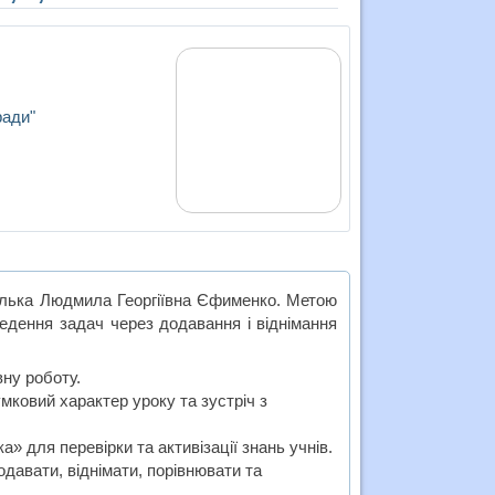
ради"
телька Людмила Георгіївна Єфименко. Метою
едення задач через додавання і віднімання
ну роботу.
ковий характер уроку та зустріч з
а» для перевірки та активізації знань учнів.
давати, віднімати, порівнювати та