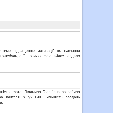
иятиме підвищенню мотивації до навчання
то-небудь, а Сніговички. На слайдах невдало
чність, фото. Людмила Георгіївна розробила
тва вчителя з учнями. Більшість завдань
а.