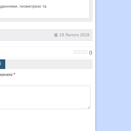
вданнями, геометрією та
19 Лютого 2018
(
)
Ї
значені
*