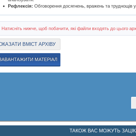
Рефлексія:
Обговорення досягнень, вражень та труднощів уч
Натисніть нижче, щоб побачити, які файли входять до цього арх
ОКАЗАТИ ВМІСТ АРХІВУ
ЗАВАНТАЖИТИ МАТЕРІАЛ
ТАКОЖ ВАС МОЖУТЬ ЗАЦІ