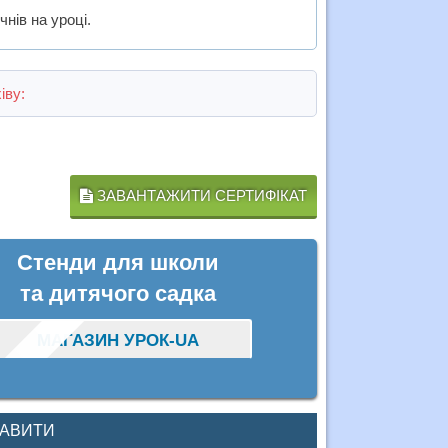
нів на уроці.
іву:
ЗАВАНТАЖИТИ СЕРТИФІКАТ
Стенди для школи
та дитячого садка
МАГАЗИН УРОК-UA
КАВИТИ