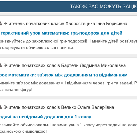
ТАКОЖ ВАС МОЖУТЬ ЗАЦІ
Вчитетель початкових класів Хворостецька Інна Борисівна
нтерактивний урок математики: гра-подорож для дітей
риєднуйтесь до захоплюючої гри-подорожі! Навчайте дітей розв'язув
а формувати обчислювальні навички.
Вчитель початкових класів Бартель Людмила Миколаївна
рок математики: зв'язок між додаванням та відніманням
ивчайте зв'язок між додаванням і відніманням через ігри та задачі. 
озпізнанні фігур!
Вчитель початкових класів Велько Ольга Валеріївна
адачі на невідомий доданок для 1 класу
озвивайте обчислювальні навички учнів 1 класу через задачі на дод
країнською символікою!