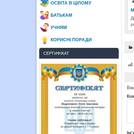
ОСВІТА В ЦІЛОМУ
М
БАТЬКАМ
Д
р
УЧНЯМ
КОРИСНІ ПОРАДИ
СЕРТИФІКАТ
Ваш
Ко
Ім'