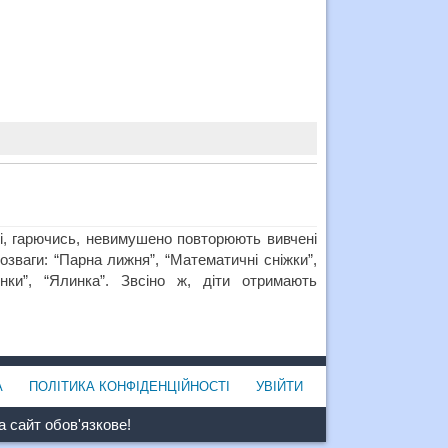
ні, гарючись, невимушено повторюють вивчені
зваги: “Парна лижня”, “Математичні сніжки”,
унки”, “Ялинка”. Звсіно ж, діти отримають
А
ПОЛІТИКА КОНФІДЕНЦІЙНОСТІ
УВІЙТИ
 сайт обов'язкове!