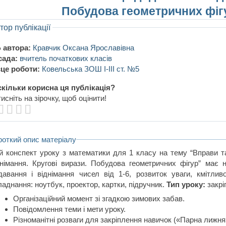
Побудова геометричних фігу
тор публікації
 автора:
Кравчик Оксана Ярославівна
сада:
вчитель початкових класів
це роботи:
Ковельська ЗОШ І-ІІІ ст. №5
кільки корисна ця публікація?
исніть на зірочку, щоб оцінити!
роткий опис матеріалу
й конспект уроку з математики для 1 класу на тему “Вправи т
днімання. Кругові вирази. Побудова геометричних фігур” має 
давання і віднімання чисел від 1-6, розвиток уваги, кмітлив
аднання: ноутбук, проектор, картки, підручник.
Тип уроку:
закрі
Організаційний момент зі згадкою зимових забав.
Повідомлення теми і мети уроку.
Різноманітні розваги для закріплення навичок («Парна лижн