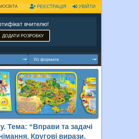
РЕЄСТРАЦІЯ
УВІЙТИ
МОСВІТА
тифікат вчителю!
ДОДАТИ РОЗРОБКУ
у. Тема: “Вправи та задачі
німання. Кругові вирази.