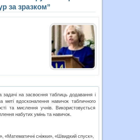
р за зразком”
а задачі на засвоєння таблиць додавання і
на меті вдосконалення навичок табличного
ості та мислення учнів. Використовується
плення набутих умінь та навичок.
я», «Математичні сніжки», «Швидкий спуск»,