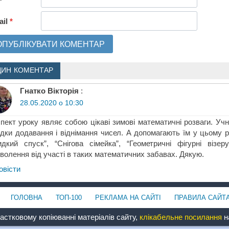
ail
*
ДИН КОМЕНТАР
Гнатко Вікторія
:
28.05.2020 о 10:30
пект уроку являє собою цікаві зимові математичні розваги. Уч
дки додавання і віднімання чисел. А допомагають їм у цьому ро
дкий спуск”, “Снігова сімейка”, “Геометричні фігурні візер
волення від участі в таких математичних забавах. Дякую.
овіcти
ГОЛОВНА
ТОП-100
РЕКЛАМА НА САЙТІ
ПРАВИЛА САЙТ
астковому копіюванні матеріалів сайту,
клікабельне посилання
на