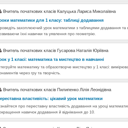
Вчитель початкових класів Калуцька Лариса Миколаївна
роки математики для 1 класу: таблиці додавання
роведіть захоплюючий урок математики з таблицями додавання та в
озвиваючи їхні навички та уявлення про геометрію.
Вчитель початкових класів Гусарова Наталія Юріївна
рок у 1 класі: математика та мистецтво в навчанні
нтегруйте математику та образотворче мистецтво у 1 класі: вимірюв
рнаментів через гру та творчість.
Вчитель початкових класів Пилипенко Лілія Леонідівна
ереставна властивість: цікавий урок математики
ізнайтеся про переставну властивість додавання на уроці математи
окращення навичок додавання й віднімання до 10.