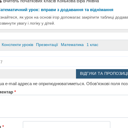
Вчитель початкових класів Конькова Віра Яківна
атематичний урок: вправи з додавання та віднімання
ізнайтеся, як урок на основі ігор допомагає закріпити таблиці додав
озвинути увагу і логіку у дітей.
Конспекти уроків
Презентації
Математика
1 клас
7
ВІДГУКИ ТА ПРОПОЗИЦІ
а e-mail адреса не оприлюднюватиметься.
Обов’язкові поля по
ментар
*
я
*