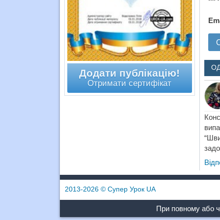
Em
О
Додати публікацію!
Отримати сертифікат
Конс
випа
“Шви
задо
Відп
2013-2026
© Супер Урок UA
При повному або ч