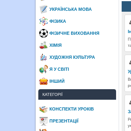
УКРАЇНСЬКА МОВА
ФІЗИКА
І
ФІЗИЧНЕ ВИХОВАННЯ
П
ХІМІЯ
т
ХУДОЖНЯ КУЛЬТУРА
Я У СВІТІ
У
В
ІНШИЙ
р
КАТЕГОРІЇ
КОНСПЕКТИ УРОКІВ
З
Р
ПРЕЗЕНТАЦІЇ
у