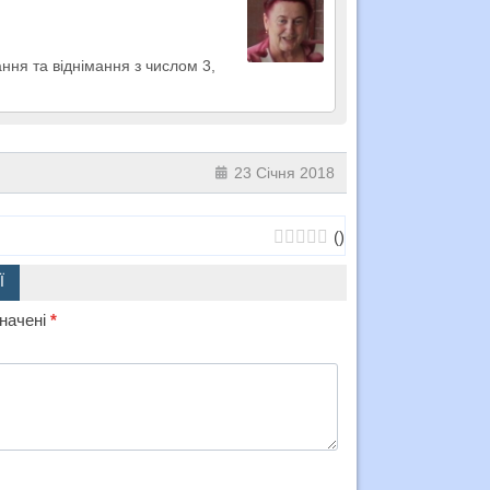
ання та віднімання з числом 3,
23 Січня 2018
(
)
Ї
значені
*