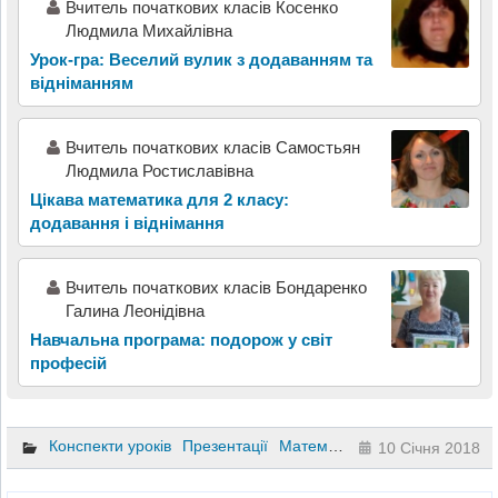
Вчитель початкових класів Косенко
Людмила Михайлівна
Урок-гра: Веселий вулик з додаванням та
відніманням
Вчитель початкових класів Самостьян
Людмила Ростиславівна
Цікава математика для 2 класу:
додавання і віднімання
Вчитель початкових класів Бондаренко
Галина Леонідівна
Навчальна програма: подорож у світ
професій
Конспекти уроків
Презентації
Математика
2 клас
10 Січня 2018