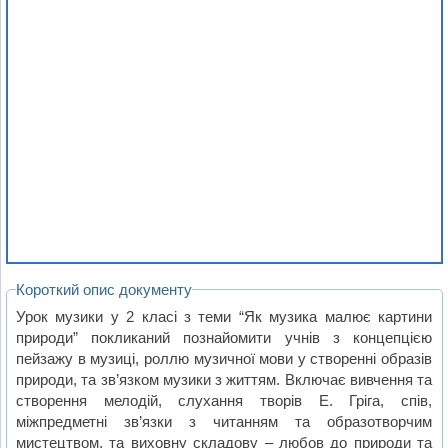
Короткий опис документу
Урок музики у 2 класі з теми “Як музика малює картини
природи” покликаний познайомити учнів з концепцією
пейзажу в музиці, роллю музичної мови у створенні образів
природи, та зв’язком музики з життям. Включає вивчення та
створення мелодій, слухання творів Е. Гріга, спів,
міжпредметні зв’язки з читанням та образотворчим
мистецтвом, та виховну складову – любов до природи та