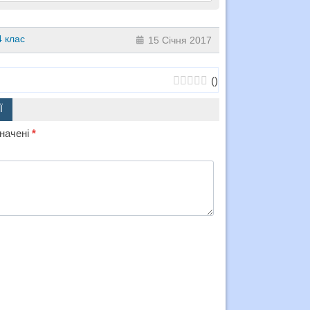
4 клас
15 Січня 2017
(
)
Ї
значені
*