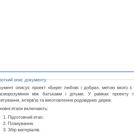
роткий опис документу
кумент описує проект «Берег любові і добра», метою якого є 
аєморозуміння між батьками і дітьми. У рамках проекту пр
кетування, інтерв’ю та виготовлення родовідних дерев.
новні етапи включають:
Підготовчий етап.
Планування.
Збір матеріалів.