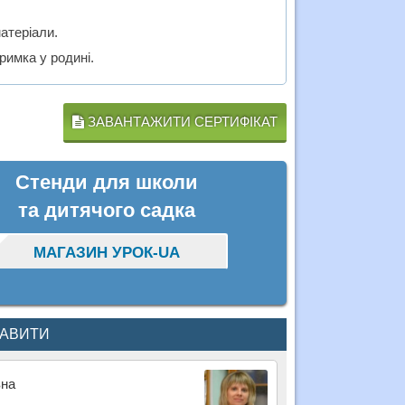
атеріали.
римка у родині.
ЗАВАНТАЖИТИ СЕРТИФІКАТ
Стенди для школи
та дитячого садка
МАГАЗИН УРОК-UA
КАВИТИ
вна