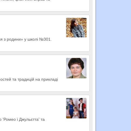
ся з родини» у школі №301.
ностей та традицій на прикладі
'Ромео і Джульєтта' та