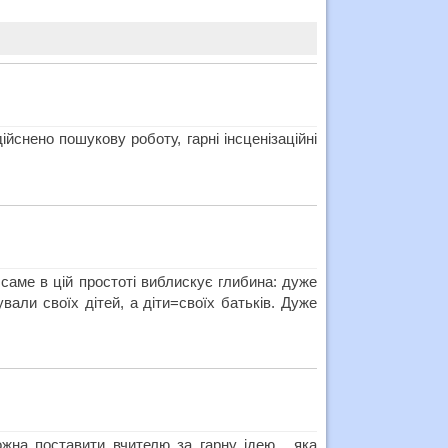
ійснено пошукову роботу, гарні інсценізаційні
саме в цій простоті виблискує глибина: дуже
вали своїх дітей, а діти=своїх батьків. Дуже
жна поставити вчителю за гарну ідею , яка