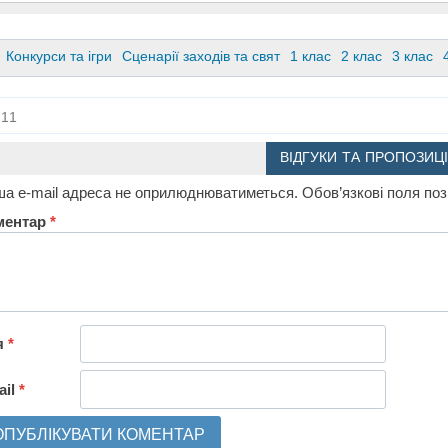
Конкурси та ігри
Сценарії заходів та свят
1 клас
2 клас
3 клас
11
ВІДГУКИ ТА ПРОПОЗИЦІ
а e-mail адреса не оприлюднюватиметься.
Обов’язкові поля по
ментар
*
я
*
ail
*