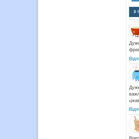
3 
Дуже
фраг
Відп
Дуже
важл
ціка
Відп
Впер