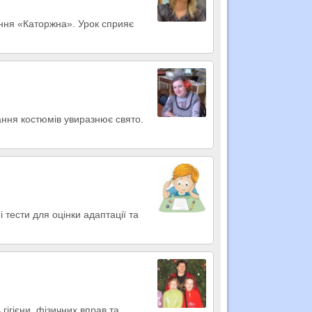
дання «Каторжна». Урок сприяє
тання костюмів увиразнює свято.
 тести для оцінки адаптації та
 гігієни, фізичних вправ та