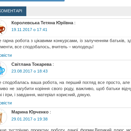
КОМЕНТАРІ
Королевська Тетяна Юріївна
:
19.11.2017 о 17:41
 гарна робота з цікавими конкурсами, із залученням батьків, зд
менти, все сподобалось, вчитель – молодець!
овіcти
Світлана Токарева
:
23.08.2017 о 18:43
 сподобалась ваша робота, на перший погляд все просто, але 
иво не загубити коріння свого роду, важливо, щоб батьки відчу
ві і ігри, і завдання, матеріал корисний, дякую.
овіcти
Марина Юрченко
:
29.01.2017 о 19:38
ше зустрічаю проектну роботу даної форми.Великий плюс мо