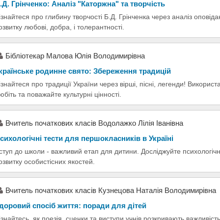
.Д. Грінченко: Аналіз "Каторжна" та творчість
ізнайтеся про глибину творчості Б.Д. Грінченка через аналіз опові
озвитку любові, добра, і толерантності.
Бібліотекар Малова Юлія Володимирівна
країнське родинне свято: Збереження традицій
ізнайтеся про традиції України через вірші, пісні, легенди! Викорис
юбіть та поважайте культурні цінності.
Вчитель початкових класів Водолажко Лілія Іванівна
сихологічні тести для першокласників в Україні
ступ до школи - важливий етап для дитини. Досліджуйте психологічні
озвитку особистісних якостей.
Вчитель початкових класів Кузнецова Наталія Володимирівна
доровий спосіб життя: поради для дітей
ізнайтесь, як поезія, сценки та виступи учнів розкривають важливість