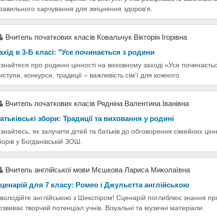
равильного харчування для зміцнення здоров'я.
Вчитель початкових класів Ковальчук Вікторія Ігорівна
ахід в 3-Б класі: "Усе починається з родини
ізнайтеся про родинні цінності на виховному заході «Усе починаєть
иступи, конкурси, традиції – важливість сім'ї для кожного.
Вчитель початкових класів Рядніна Валентина Іванівна
атьківські збори: Традиції та виховання у родині
ізнайтесь, як залучити дітей та батьків до обговорення сімейних цін
борів у Богданівській ЗОШ.
Вчитель англійської мови Мєшкова Лариса Миколаївна
ценарій для 7 класу: Ромео і Джульєтта англійською
володійте англійською з Шекспіром! Сценарій поглиблює знання про 
озвиває творчий потенціал учнів. Візуальні та музичні матеріали.