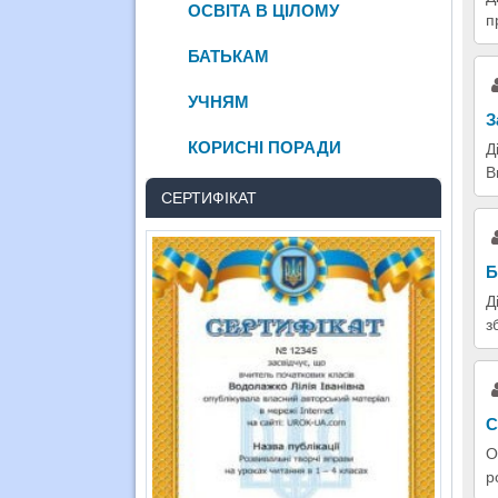
ОСВІТА В ЦІЛОМУ
п
БАТЬКАМ
УЧНЯМ
З
КОРИСНІ ПОРАДИ
Д
В
СЕРТИФІКАТ
Б
Д
з
С
О
р