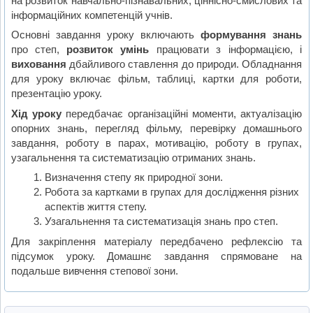
на розвиток навчально-пізнавальних, ціннісно-смислових та
інформаційних компетенцій учнів.
Основні завдання уроку включають
формування знань
про степ,
розвиток умінь
працювати з інформацією, і
виховання
дбайливого ставлення до природи. Обладнання
для уроку включає фільм, таблиці, картки для роботи,
презентацію уроку.
Хід уроку
передбачає організаційні моменти, актуалізацію
опорних знань, перегляд фільму, перевірку домашнього
завдання, роботу в парах, мотивацію, роботу в групах,
узагальнення та систематизацію отриманих знань.
Визначення степу як природної зони.
Робота за картками в групах для дослідження різних
аспектів життя степу.
Узагальнення та систематизація знань про степ.
Для закріплення матеріалу передбачено рефлексію та
підсумок уроку. Домашнє завдання спрямоване на
подальше вивчення степової зони.