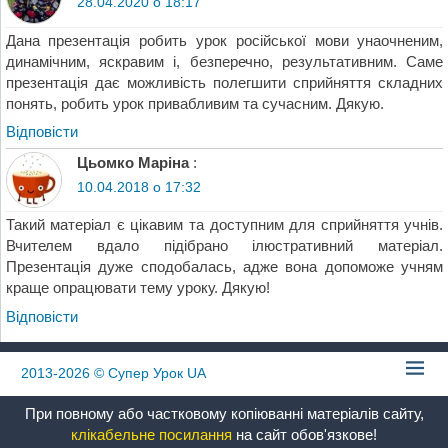
28.04.2020 о 18:17
Дана презентація робить урок російської мови унаочненим,
динамічним, яскравим і, безперечно, результативним. Саме
презентація дає можливість полегшити сприйняття складних
понять, робить урок привабливим та сучасним. Дякую.
Відповіcти
Цьомко Маріна
:
10.04.2018 о 17:32
Такий матеріал є цікавим та доступним для сприйняття учнів.
Вчителем вдало підібрано ілюстративний матеріал.
Презентація дуже сподобалась, адже вона допоможе учням
краще опрацювати тему уроку. Дякую!
Відповіcти
2013-2026
© Супер Урок UA
При повному або частковому копіюванні матеріалів сайту,
клікабельне посилання
на сайт обов'язкове!