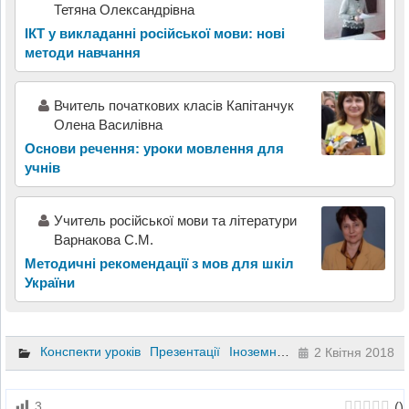
Тетяна Олександрівна
ІКТ у викладанні російської мови: нові
методи навчання
Вчитель початкових класів Капітанчук
Олена Василівна
Основи речення: уроки мовлення для
учнів
Учитель російської мови та літератури
Варнакова С.М.
Методичні рекомендації з мов для шкіл
України
Конспекти уроків
Презентації
Іноземна мова
8 клас
2 Квітня 2018
(
)
3