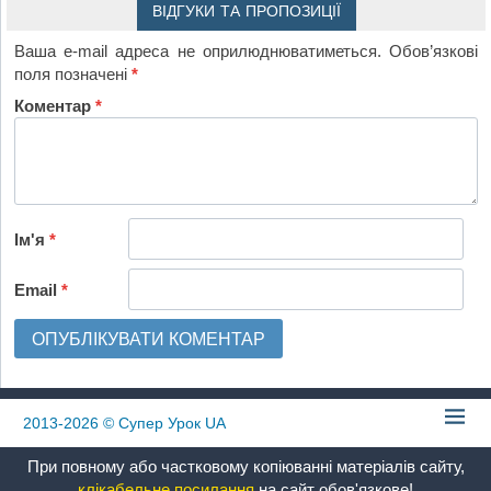
ВІДГУКИ ТА ПРОПОЗИЦІЇ
Ваша e-mail адреса не оприлюднюватиметься.
Обов’язкові
поля позначені
*
Коментар
*
Ім'я
*
Email
*
2013-2026
© Супер Урок UA
При повному або частковому копіюванні матеріалів сайту,
клікабельне посилання
на сайт обов'язкове!