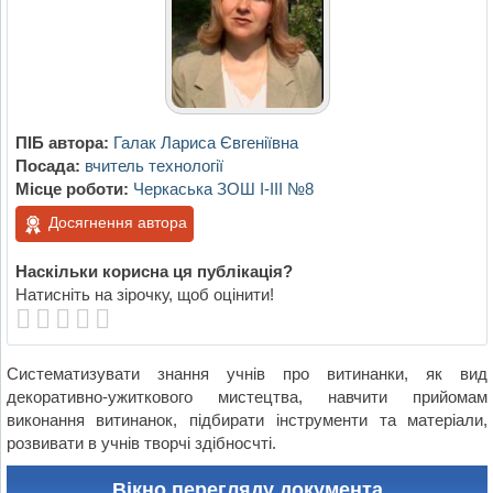
ПІБ автора:
Галак Лариса Євгеніївна
Посада:
вчитель технології
Місце роботи:
Черкаська ЗОШ І-ІІІ №8
Досягнення автора
Наскільки корисна ця публікація?
Натисніть на зірочку, щоб оцінити!
Систематизувати знання учнів про витинанки, як вид
декоративно-ужиткового мистецтва, навчити прийомам
виконання витинанок, підбирати інструменти та матеріали,
розвивати в учнів творчі здібносчті.
Вікно перегляду документа