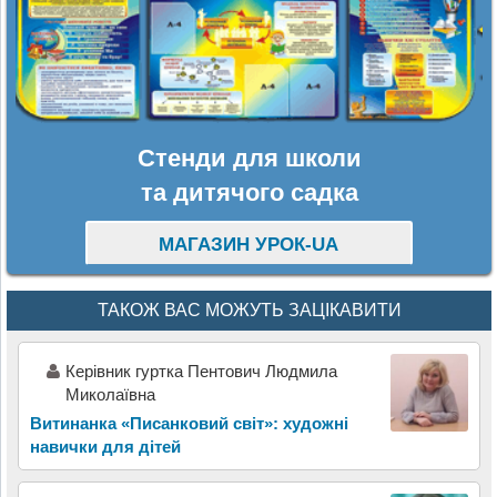
Стенди для школи
та дитячого садка
МАГАЗИН УРОК-UA
ТАКОЖ ВАС МОЖУТЬ ЗАЦІКАВИТИ
Керівник гуртка Пентович Людмила
Миколаївна
Витинанка «Писанковий світ»: художні
навички для дітей