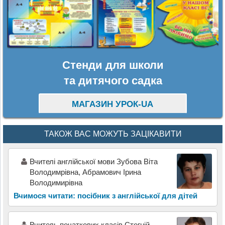
Стенди для школи
та дитячого садка
МАГАЗИН УРОК-UA
ТАКОЖ ВАС МОЖУТЬ ЗАЦІКАВИТИ
Вчителі англійської мови Зубова Віта
Володимрівна, Абрамович Ірина
Володимирівна
Вчимося читати: посібник з англійської для дітей
Вчитель початкових класів Стогній