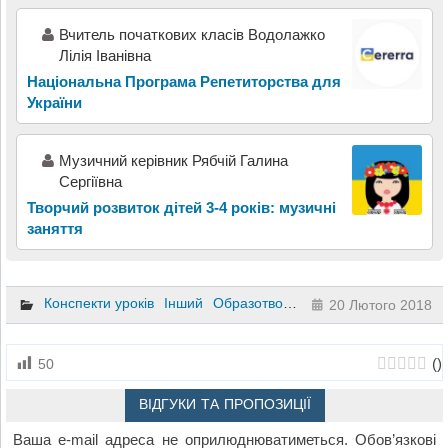
Вчитель початкових класів Водолажко
Лілія Іванівна
Національна Програма Репетиторства для
України
Музичний керівник Рябчій Галина
Сергіївна
Творчий розвиток дітей 3-4 років: музичні
заняття
Конспекти уроків
Інший
Образотворче мистецтво
1 клас
2
20 Лютого 2018
(
)
50
ВІДГУКИ ТА ПРОПОЗИЦІЇ
Ваша e-mail адреса не оприлюднюватиметься.
Обов’язкові