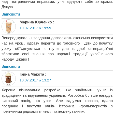
над театральними вправами, учні відчують себе акторами.
Дякую.
Відповіcти
Марина Юрченко
:
10.07.2017 о 19:59
Випереджувальні завдання дозволяють економно використати
час на уроці, одразу перейти до головного . Діти до початку
уроку об*єднуються в групи для плідної співпраці.Учні
збагатили свої знання про народні традиції українського
народу. Цікаво !
Відповіcти
Ірина Макота
:
10.07.2017 о 13:27
Хороша пізнавальна розробка, яка знайомить учнів із
традиціями та віруванням українців. Розробка більше нагадує
виховний захід, ніж урок. Але задумка хороша, вдало
поєднано і виступи учнів- істориків, -фольклористів з
поетичними рядками вчителя та інсценуванням.