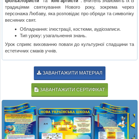
фольклористи”
та
“юні артисти”
. Вчитель знайомить їх із
традиціями святкування Нового року, зокрема через
персонажа Любаву, яка розповідає про обряди та символіку
весняних свят.
Обладнання: ілюстрації, костюми, аудіозаписи.
Тип уроку: узагальнення знань.
Урок сприяє вихованню поваги до культурної спадщини та
естетичних смаків учнів.
ЗАВАНТАЖИТИ МАТЕРІАЛ
ЗАВАНТАЖИТИ СЕРТИФІКАТ