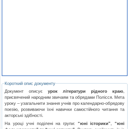
Короткий опис документу
Документ описує
урок літератури рідного краю
,
присвячений народним звичаям та обрядами Полісся. Мета
уроку – узагальнити знання учнів про календарно-обрядову
поезію, розвиваючи їхні навички самостійного читання та
акторські здібності.
На уроці учні поділені на групи:
“юні історики”
,
“юні