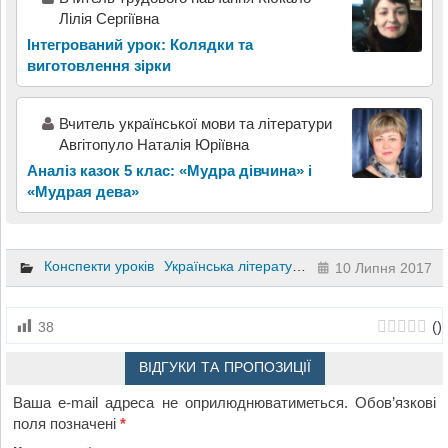
Лілія Сергіївна
Інтегрований урок: Колядки та
виготовлення зірки
Вчитель української мови та літератури
Авгітопуло Наталія Юріївна
Аналіз казок 5 клас: «Мудра дівчина» і
«Мудрая дева»
Конспекти уроків
Українська література
6 клас
10 Липня 2017
(
)
38
ВІДГУКИ ТА ПРОПОЗИЦІЇ
Ваша e-mail адреса не оприлюднюватиметься.
Обов’язкові
поля позначені
*