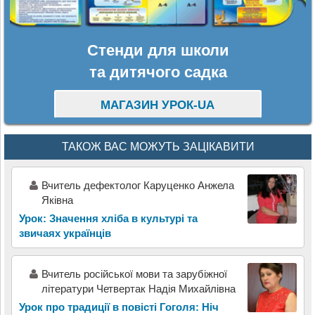
Стенди для школи
та дитячого садка
МАГАЗИН УРОК-UA
ТАКОЖ ВАС МОЖУТЬ ЗАЦІКАВИТИ
Вчитель дефектолог Каруценко Анжела
Яківна
Урок: Значення хліба в культурі та
звичаях українців
Вчитель російської мови та зарубіжної
літератури Четвертак Надія Михайлівна
Урок про традиції в повісті Гоголя: Ніч