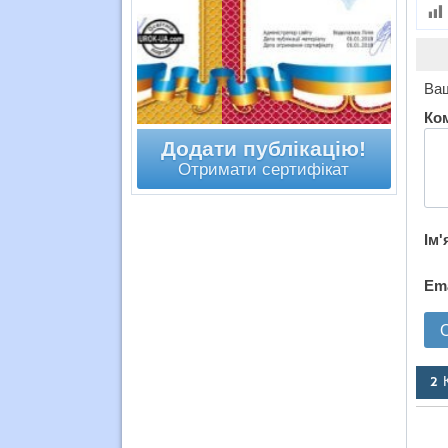
Ваш
Ко
Додати публікацію!
Отримати сертифікат
Ім'
Em
2 