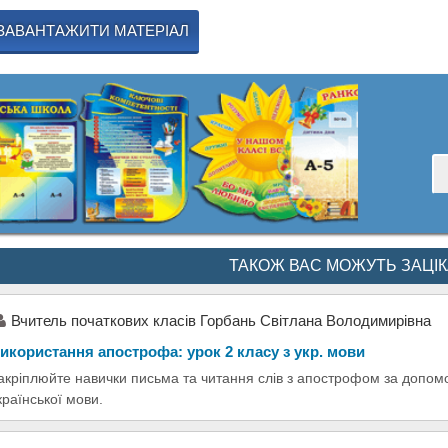
ЗАВАНТАЖИТИ МАТЕРІАЛ
ТАКОЖ ВАС МОЖУТЬ ЗАЦІ
Вчитель початкових класів Горбань Світлана Володимирівна
икористання апострофа: урок 2 класу з укр. мови
акріплюйте навички письма та читання слів з апострофом за допомог
країнської мови.