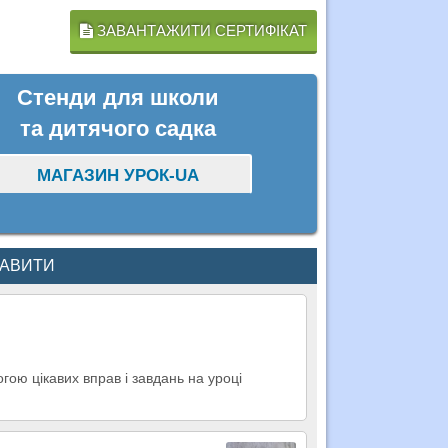
ЗАВАНТАЖИТИ СЕРТИФІКАТ
Стенди для школи
та дитячого садка
МАГАЗИН УРОК-UA
КАВИТИ
ою цікавих вправ і завдань на уроці