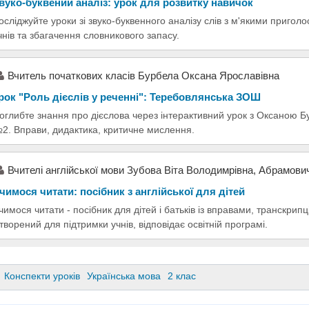
вуко-буквений аналіз: урок для розвитку навичок
осліджуйте уроки зі звуко-буквенного аналізу слів з м'якими пригол
чнів та збагачення словникового запасу.
Вчитель початкових класів Бурбела Оксана Ярославівна
рок "Роль дієслів у реченні": Теребовлянська ЗОШ
оглибте знання про дієслова через інтерактивний урок з Оксаною 
2. Вправи, дидактика, критичне мислення.
Вчителі англійської мови Зубова Віта Володимрівна, Абрамови
чимося читати: посібник з англійської для дітей
чимося читати - посібник для дітей і батьків із вправами, транскри
творений для підтримки учнів, відповідає освітній програмі.
Конспекти уроків
Українська мова
2 клас