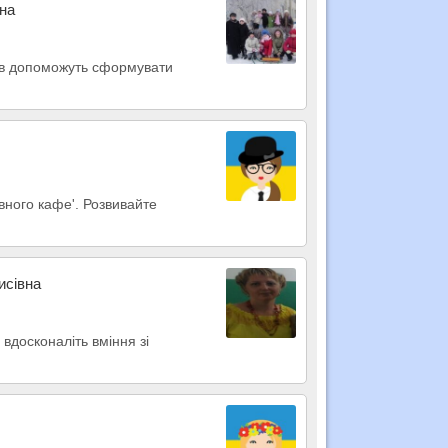
на
учнів допоможуть сформувати
вного кафе'. Розвивайте
исівна
 вдосконаліть вміння зі