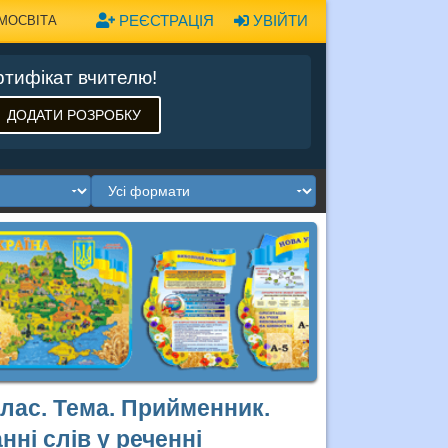
РЕЄСТРАЦІЯ
УВІЙТИ
МОСВІТА
тифікат вчителю!
ДОДАТИ РОЗРОБКУ
клас. Тема. Прийменник.
ні слів у реченні