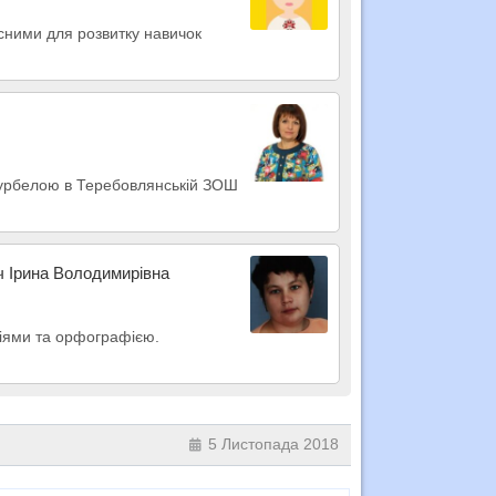
осними для розвитку навичок
Бурбелою в Теребовлянській ЗОШ
ч Ірина Володимирівна
пціями та орфографією.
5 Листопада 2018