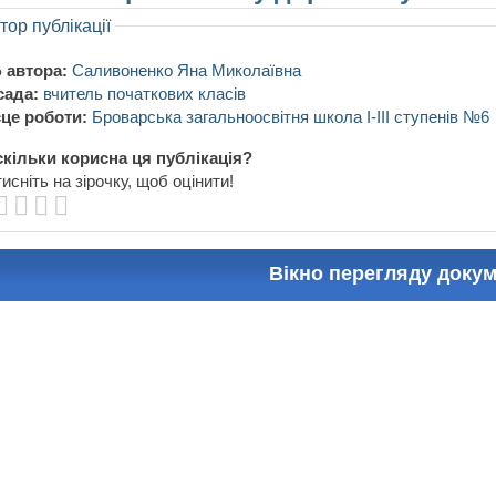
тор публікації
 автора:
Саливоненко Яна Миколаївна
сада:
вчитель початкових класів
це роботи:
Броварська загальноосвітня школа I-III ступенів №6
кільки корисна ця публікація?
исніть на зірочку, щоб оцінити!
Вікно перегляду доку