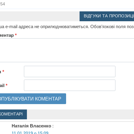
54
ВІДГУКИ ТА ПРОПОЗИЦІ
а e-mail адреса не оприлюднюватиметься.
Обов’язкові поля по
ментар
*
я
*
ail
*
КОМЕНТАРІ
Наталія Власенко
:
11.01.2019 о 15:09