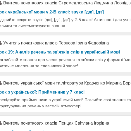
Вчитель початкових класів Cтремедловська Людмила Леонідів
рок української мови у 2-Б класі: звуки [дж], [дз]
ідкрийте секрети звуків [дж], [дз], [дз'] у 2-Б класі! Активності для 
авички та систематизувати знання.
Учитель початкових класів Тернова Ірина Федорівна
рок 19: Аналіз речень та зв'язків слів в українській мові
оглиблюйте знання про члени речення та зв'язки слів у форматі 'мо
ритичне мислення та словниковий запас!
Вчитель української мови та літератури Кравченко Марина Бор
рок з української: Прийменник у 7 класі
осліджуйте прийменники в українській мові! Поглибте свої знання та
труктурування речень у веселій атмосфері.
Вчитель початкових класів Пенцак Світлана Ігорівна