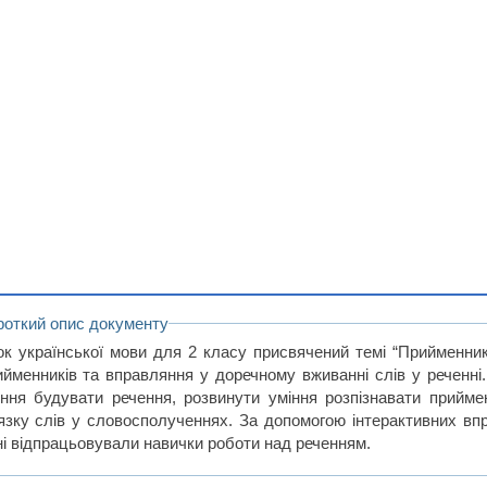
роткий опис документу
ок української мови для 2 класу присвячений темі “Прийменни
ийменників та вправляння у доречному вживанні слів у реченні.
іння будувати речення, розвинути уміння розпізнавати прийме
’язку слів у словосполученнях. За допомогою інтерактивних впр
ні відпрацьовували навички роботи над реченням.