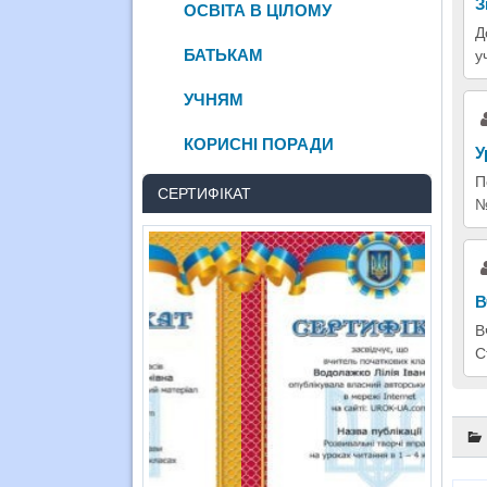
З
ОСВІТА В ЦІЛОМУ
Д
БАТЬКАМ
у
УЧНЯМ
КОРИСНІ ПОРАДИ
У
П
СЕРТИФІКАТ
№
В
В
С