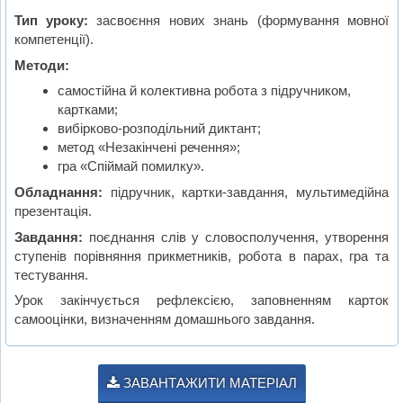
Тип уроку:
засвоєння нових знань (формування мовної
компетенції).
Методи:
самостійна й колективна робота з підручником,
картками;
вибірково-розподільний диктант;
метод «Незакінчені речення»;
гра «Спіймай помилку».
Обладнання:
підручник, картки-завдання, мультимедійна
презентація.
Завдання:
поєднання слів у словосполучення, утворення
ступенів порівняння прикметників, робота в парах, гра та
тестування.
Урок закінчується рефлексією, заповненням карток
самооцінки, визначенням домашнього завдання.
ЗАВАНТАЖИТИ МАТЕРІАЛ