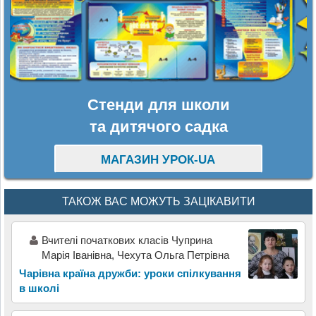
Стенди для школи
та дитячого садка
МАГАЗИН УРОК-UA
ТАКОЖ ВАС МОЖУТЬ ЗАЦІКАВИТИ
Вчителі початкових класів Чуприна
Марія Іванівна, Чехута Ольга Петрівна
Чарівна країна дружби: уроки спілкування
в школі