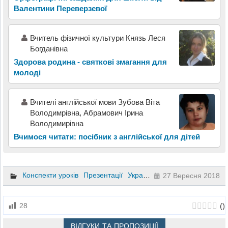
Валентини Переверзєвої
Вчитель фізичної культури Князь Леся
Богданівна
Здорова родина - святкові змагання для
молоді
Вчителі англійської мови Зубова Віта
Володимрівна, Абрамович Ірина
Володимирівна
Вчимося читати: посібник з англійської для дітей
Конспекти уроків
Презентації
Українська мова
5 клас
27 Вересня 2018
(
)
28
ВІДГУКИ ТА ПРОПОЗИЦІЇ