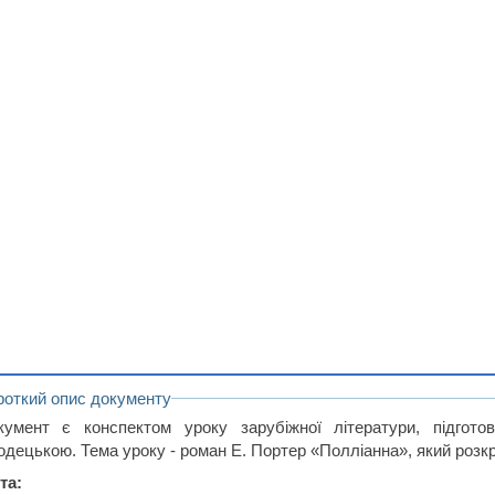
роткий опис документу
кумент є конспектом уроку зарубіжної літератури, підгот
одецькою. Тема уроку - роман Е. Портер «Полліанна», який розкр
та: