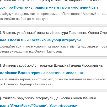
рок про Полліанну: радість життя та оптимістичний світ
осліджуйте радість життя через роман «Полліанна»! Аналізуйте гер
озвивайте любов до літератури.
Вчитель української мови та літератури Павловець Олена Оле
наліз поезії Ліни Костенко на уроці літератури
озвивайте критичне мислення та творчість учнів під час аналізу поезі
етоди викладання від Олени Павловець
Вчитель зарубіжної літератури Шишкіна Галина Ярославівна
олліанна: Вплив героя на позитивне мислення
наліз впливу героїні на оточуючих, розвиток читання та позитивного
ро Елеонор Портнер «Полліанна».
Учитель зарубіжної літератури Денисова Любов Іванівна
наліз 'Альпійської балади': Урок літератури