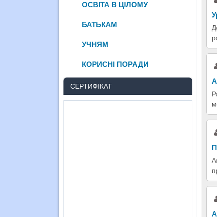
ОСВІТА В ЦІЛОМУ
У
БАТЬКАМ
Д
р
УЧНЯМ
КОРИСНІ ПОРАДИ
А
СЕРТИФІКАТ
Р
м
П
А
п
А