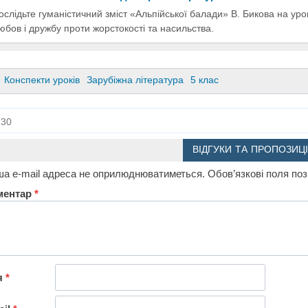
ослідьте гуманістичний зміст «Альпійської балади» В. Бикова на уроц
юбов і дружбу проти жорстокості та насильства.
Конспекти уроків
Зарубіжна література
5 клас
30
ВІДГУКИ ТА ПРОПОЗИЦІ
а e-mail адреса не оприлюднюватиметься.
Обов’язкові поля по
ментар
*
я
*