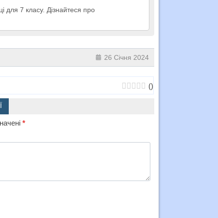
і для 7 класу. Дізнайтеся про
26 Січня 2024
(
)
Ї
значені
*