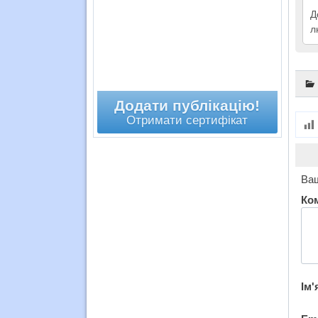
Д
л
Додати публікацію!
Отримати сертифікат
Ваш
Ко
Ім'