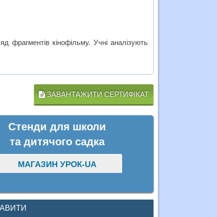
яд фрагментів кінофільму. Учні аналізують
ЗАВАНТАЖИТИ СЕРТИФІКАТ
Стенди для школи
та дитячого садка
МАГАЗИН УРОК-UA
КАВИТИ