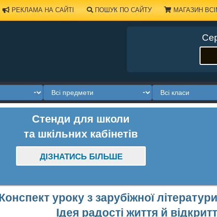
РЕКЛАМА НА САЙТІ
ПОШУК ПО САЙТУ
МАГАЗИН ВСІ
Сер
Стенди для школи
та шкільних кабінетів
ДІЗНАТИСЬ БІЛЬШЕ
Конспект уроку з зарубіжної літератури
Ідея радості життя й відкритт