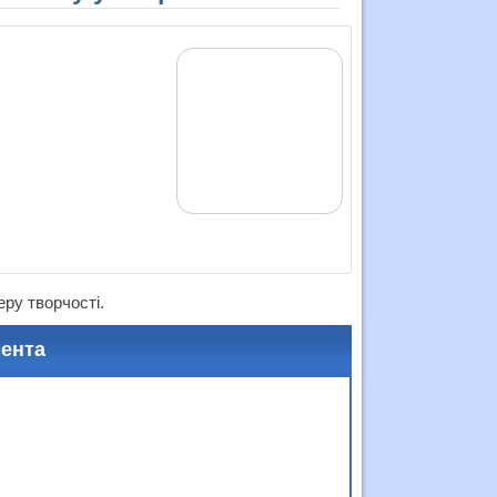
ру творчості.
мента