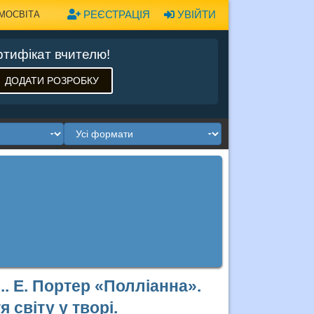
РЕЄСТРАЦІЯ
УВІЙТИ
МОСВІТА
тифікат вчителю!
ДОДАТИ РОЗРОБКУ
.. Е. Портер «Полліанна».
я світу у творі.