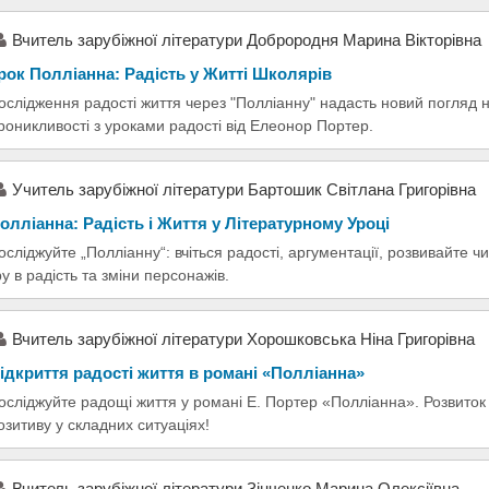
Вчитель зарубіжної літератури Доброродня Марина Вікторівна
рок Полліанна: Радість у Житті Школярів
ослідження радості життя через "Полліанну" надасть новий погляд на
роникливості з уроками радості від Елеонор Портер.
Учитель зарубіжної літератури Бартошик Світлана Григорівна
олліанна: Радість і Життя у Літературному Уроці
осліджуйте „Полліанну“: вчіться радості, аргументації, розвивайте чит
ру в радість та зміни персонажів.
Вчитель зарубіжної літератури Хорошковська Ніна Григорівна
ідкриття радості життя в романі «Полліанна»
осліджуйте радощі життя у романі Е. Портер «Полліанна». Розвиток
озитиву у складних ситуаціях!
Вчитель зарубіжної літератури Зінченко Марина Олексіївна