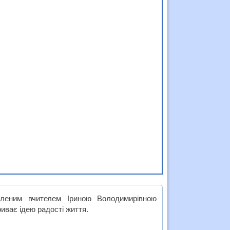
овленим вчителем Іриною Володимирівною
иває ідею радості життя.