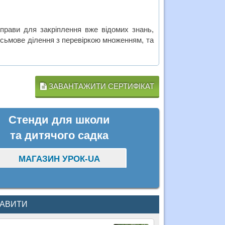
вправи для закріплення вже відомих знань,
исьмове ділення з перевіркою множенням, та
ЗАВАНТАЖИТИ СЕРТИФІКАТ
Стенди для школи
та дитячого садка
МАГАЗИН УРОК-UA
КАВИТИ