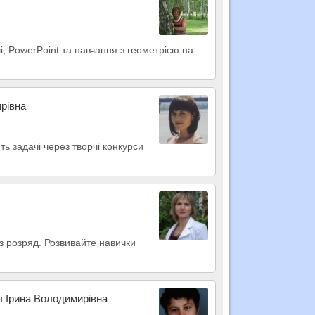
і, PowerPoint та навчання з геометрією на
рівна
ь задачі через творчі конкурси
 розряд. Розвивайте навички
ч Ірина Володимирівна