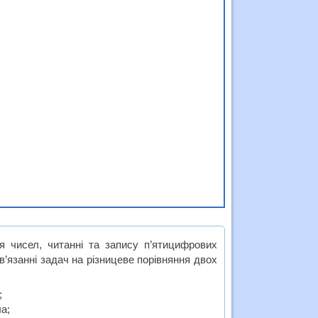
я чисел, читанні та запису п’ятицифрових
в’язанні задач на різницеве порівняння двох
;
а;