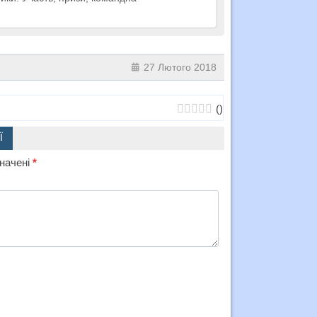
27 Лютого 2018
(
)
Ї
значені
*