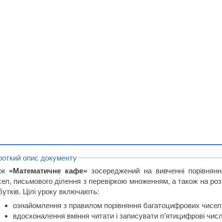
роткий опис документу
ок
«Математичне кафе»
зосереджений на вивченні порівнянн
сел, письмового ділення з перевіркою множенням, а також на роз
утків. Цілі уроку включають:
ознайомлення з правилом порівняння багатоцифрових чисел
вдосконалення вміння читати і записувати п’ятицифрові числ