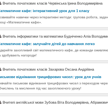
Вчитель початкових класів Червінська Ірина Володимирівна
атематичне кафе: інтерактивний урок для 1 класу
озвивайте навички через інтерактивні методи: групова робота, задач
році «Математичне кафе».
Вчитель інформатики та математики Будніченко Аліа Володими
атематичне кафе: залучайте дітей до навчання легко
ідкрийте захопливий світ математичного кафе, де команди оживляют
а здобувають нагороди!
Вчитель початкових класів Захарова Оксана Андріївна
исьмове віднімання трицифрових чисел: урок для учнів
ивчайте письмове віднімання трицифрових чисел з переходом через
бчислень та мислення під час захоплюючого уроку!
Вчителі англійської мови Зубова Віта Володимрівна, Абрамови