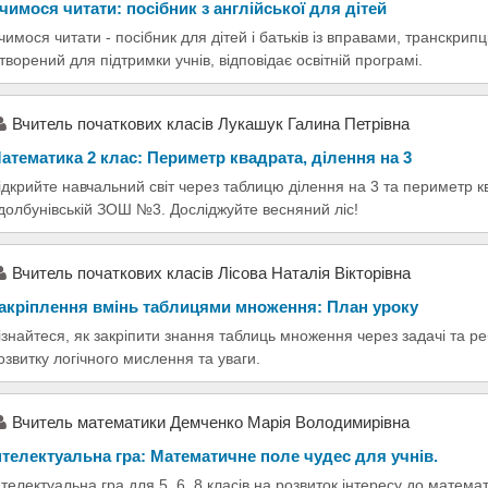
чимося читати: посібник з англійської для дітей
чимося читати - посібник для дітей і батьків із вправами, транскри
творений для підтримки учнів, відповідає освітній програмі.
Вчитель початкових класів Лукашук Галина Петрівна
атематика 2 клас: Периметр квадрата, ділення на 3
ідкрийте навчальний світ через таблицю ділення на 3 та периметр 
долбунівській ЗОШ №3. Досліджуйте весняний ліс!
Вчитель початкових класів Лісова Наталія Вікторівна
акріплення вмінь таблицями множення: План уроку
ізнайтеся, як закріпити знання таблиць множення через задачі та р
озвитку логічного мислення та уваги.
Вчитель математики Демченко Марія Володимирівна
нтелектуальна гра: Математичне поле чудес для учнів.
нтелектуальна гра для 5, 6, 8 класів на розвиток інтересу до матема