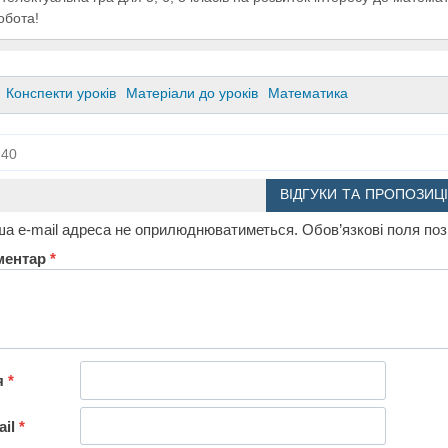
обота!
Конспекти уроків
Матеріали до уроків
Математика
40
ВІДГУКИ ТА ПРОПОЗИЦІ
а e-mail адреса не оприлюднюватиметься.
Обов’язкові поля по
ментар
*
я
*
ail
*