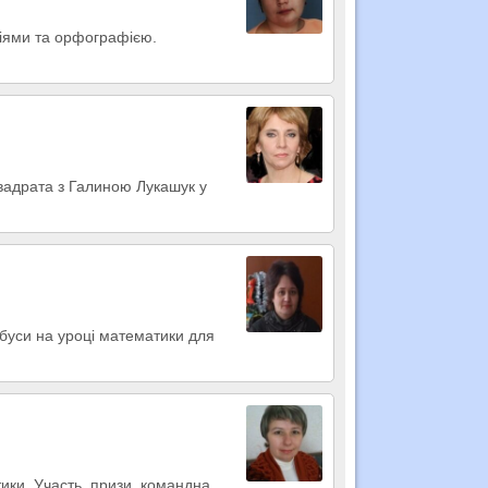
пціями та орфографією.
квадрата з Галиною Лукашук у
ебуси на уроці математики для
тики. Участь, призи, командна