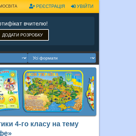
РЕЄСТРАЦІЯ
УВІЙТИ
МОСВІТА
тифікат вчителю!
ДОДАТИ РОЗРОБКУ
ики 4-го класу на тему
фе»