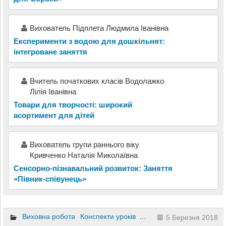
Вихователь Підплета Людмила Іванівна
Експерименти з водою для дошкільнят:
інтегроване заняття
Вчитель початкових класів Водолажко
Лілія Іванівна
Товари для творчості: широкий
асортимент для дітей
Вихователь групи раннього віку
Кривченко Наталія Миколаївна
Сенсорно-пізнавальний розвиток: Заняття
«Півник-співунець»
Виховна робота
Конспекти уроків
Матеріали до уроків
1 к
5 Березня 2018