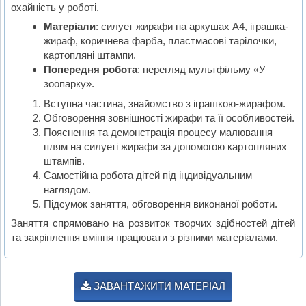
охайність у роботі.
Матеріали
: силует жирафи на аркушах А4, іграшка-
жираф, коричнева фарба, пластмасові тарілочки,
картопляні штампи.
Попередня робота
: перегляд мультфільму «У
зоопарку».
Вступна частина, знайомство з іграшкою-жирафом.
Обговорення зовнішності жирафи та її особливостей.
Пояснення та демонстрація процесу малювання
плям на силуеті жирафи за допомогою картопляних
штампів.
Самостійна робота дітей під індивідуальним
наглядом.
Підсумок заняття, обговорення виконаної роботи.
Заняття спрямовано на розвиток творчих здібностей дітей
та закріплення вміння працювати з різними матеріалами.
ЗАВАНТАЖИТИ МАТЕРІАЛ