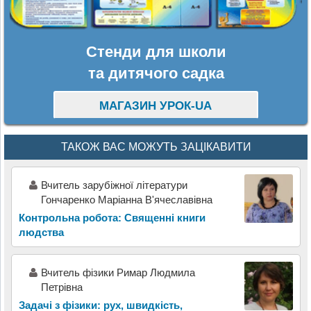
Стенди для школи
та дитячого садка
МАГАЗИН УРОК-UA
ТАКОЖ ВАС МОЖУТЬ ЗАЦІКАВИТИ
Вчитель зарубіжної літератури
Гончаренко Маріанна В'ячеславівна
Контрольна робота: Священні книги
людства
Вчитель фізики Римар Людмила
Петрівна
Задачі з фізики: рух, швидкість,