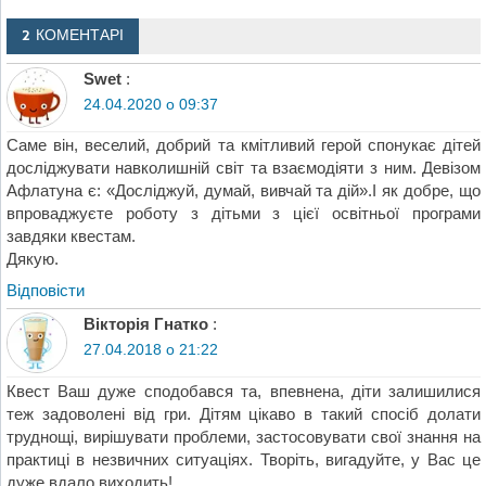
2 КОМЕНТАРІ
Swet
:
24.04.2020 о 09:37
Саме він, веселий, добрий та кмітливий герой спонукає дітей
досліджувати навколишній світ та взаємодіяти з ним. Девізом
Афлатуна є: «Досліджуй, думай, вивчай та дій».І як добре, що
впроваджуєте роботу з дітьми з цієї освітньої програми
завдяки квестам.
Дякую.
Відповіcти
Вікторія Гнатко
:
27.04.2018 о 21:22
Квест Ваш дуже сподобався та, впевнена, діти залишилися
теж задоволені від гри. Дітям цікаво в такий спосіб долати
труднощі, вирішувати проблеми, застосовувати свої знання на
практиці в незвичних ситуаціях. Творіть, вигадуйте, у Вас це
дуже вдало виходить!