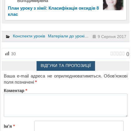
Володимирівна
План уроку з хімії: Класифікація оксидів 8
клас
Конспекти уроків
Матеріали до уроків
Презентації
Хімія
7
9 Серпня 2017
(
)
30
ВІДГУКИ ТА ПРОПОЗИЦІЇ
Ваша e-mail адреса не оприлюднюватиметься.
Обов’язкові
поля позначені
*
Коментар
*
Ім'я
*