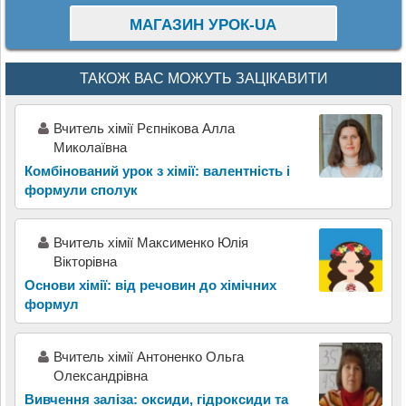
МАГАЗИН УРОК-UA
ТАКОЖ ВАС МОЖУТЬ ЗАЦІКАВИТИ
Вчитель хімії Рєпнікова Алла
Миколаївна
Комбінований урок з хімії: валентність і
формули сполук
Вчитель хімії Максименко Юлія
Вікторівна
Основи хімії: від речовин до хімічних
формул
Вчитель хімії Антоненко Ольга
Олександрівна
Вивчення заліза: оксиди, гідроксиди та