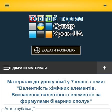
Наверх
ДОДАТИ РОЗРОБКУ
ПІДІБРАТИ МАТЕРІАЛИ
Матеріали до уроку хімії у 7 класі з теми:
“Валентнiсть хiмiчних елементів.
Визначення валентності елементів за
формулами бінарних сполук”
Автор публікації