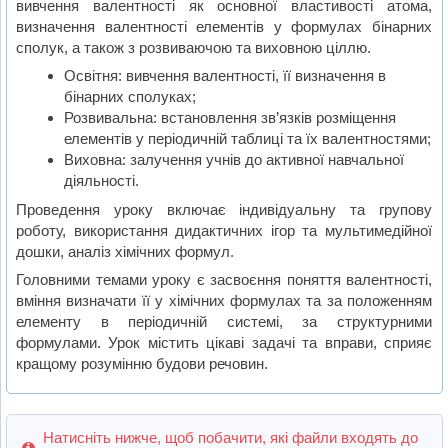
вивчення валентності як основної властивості атома,
визначення валентності елементів у формулах бінарних
сполук, а також з розвиваючою та виховною ціллю.
Освітня: вивчення валентності, її визначення в
бінарних сполуках;
Розвивальна: встановлення зв’язків розміщення
елементів у періодичній таблиці та їх валентностями;
Виховна: залучення учнів до активної навчальної
діяльності.
Проведення уроку включає індивідуальну та групову
роботу, використання дидактичних ігор та мультимедійної
дошки, аналіз хімічних формул.
Головними темами уроку є засвоєння поняття валентності,
вміння визначати її у хімічних формулах та за положенням
елементу в періодичній системі, за структурними
формулами. Урок містить цікаві задачі та вправи, сприяє
кращому розумінню будови речовин.
Натисніть нижче, щоб побачити, які файли входять до