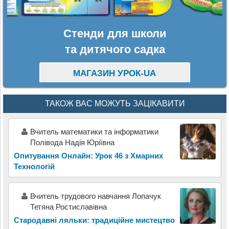
Стенди для школи
та дитячого садка
МАГАЗИН УРОК-UA
ТАКОЖ ВАС МОЖУТЬ ЗАЦІКАВИТИ
Вчитель математики та інформатики
Полівода Надія Юріївна
Опитування Онлайн: Урок 46 з Хмарних
Технологій
Вчитель трудового навчання Лопачук
Тетяна Ростиславівна
Стародавні ляльки: традиційне мистецтво