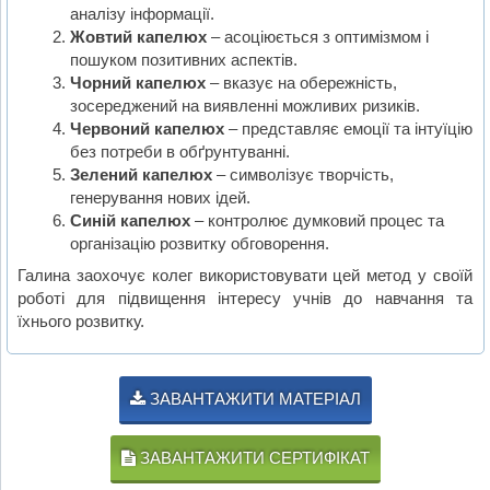
аналізу інформації.
Жовтий капелюх
– асоціюється з оптимізмом і
пошуком позитивних аспектів.
Чорний капелюх
– вказує на обережність,
зосереджений на виявленні можливих ризиків.
Червоний капелюх
– представляє емоції та інтуїцію
без потреби в обґрунтуванні.
Зелений капелюх
– символізує творчість,
генерування нових ідей.
Синій капелюх
– контролює думковий процес та
організацію розвитку обговорення.
Галина заохочує колег використовувати цей метод у своїй
роботі для підвищення інтересу учнів до навчання та
їхнього розвитку.
ЗАВАНТАЖИТИ МАТЕРІАЛ
ЗАВАНТАЖИТИ СЕРТИФІКАТ