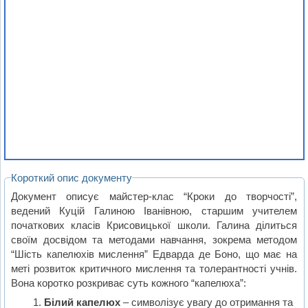
Короткий опис документу
Документ описує майстер-клас “Кроки до творчості”,
ведений Куцій Галиною Іванівною, старшим учителем
початкових класів Крисовицької школи. Галина ділиться
своїм досвідом та методами навчання, зокрема методом
“Шість капелюхів мислення” Едварда де Боно, що має на
меті розвиток критичного мислення та толерантності учнів.
Вона коротко розкриває суть кожного “капелюха”:
Білий капелюх
– символізує увагу до отримання та