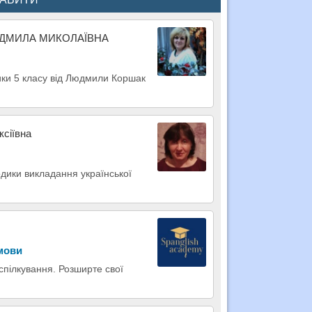
ЮДМИЛА МИКОЛАЇВНА
сики 5 класу від Людмили Коршак
ксіївна
одики викладання української
 мови
 спілкування. Розширте свої