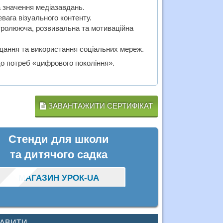
 значення медіазавдань.
вага візуального контенту.
тролююча, розвивальна та мотиваційна
завдання та використання соціальних мереж.
до потреб «цифрового покоління».
ЗАВАНТАЖИТИ СЕРТИФІКАТ
Стенди для школи
та дитячого садка
МАГАЗИН УРОК-UA
КАВИТИ