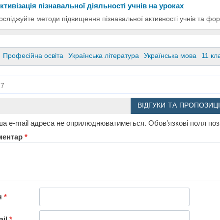
ктивізація пізнавальної діяльності учнів на уроках
осліджуйте методи підвищення пізнавальної активності учнів та фо
Професійна освіта
Українська література
Українська мова
11 кл
7
ВІДГУКИ ТА ПРОПОЗИЦІ
а e-mail адреса не оприлюднюватиметься.
Обов’язкові поля по
ментар
*
я
*
ail
*