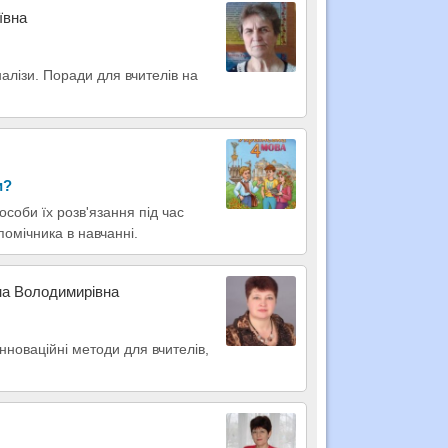
ївна
налізи. Поради для вчителів на
и?
особи їх розв'язання під час
омічника в навчанні.
на Володимирівна
нноваційні методи для вчителів,