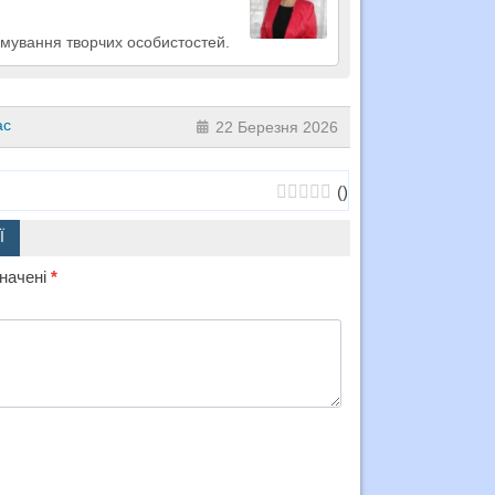
рмування творчих особистостей.
ас
22 Березня 2026
(
)
Ї
значені
*