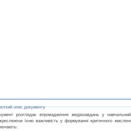
роткий опис документу
кумент розглядає впровадження медіазавдань у навчальний 
дкреслюючи їхню важливість у формуванні критичного мисленн
лючають: