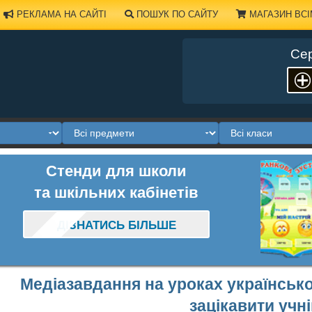
РЕКЛАМА НА САЙТІ
ПОШУК ПО САЙТУ
МАГАЗИН ВСІ
Сер
Стенди для школи
та шкільних кабінетів
ДІЗНАТИСЬ БІЛЬШЕ
Медіазавдання на уроках української
зацікавити учн