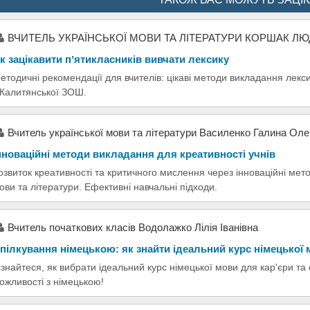
ВЧИТЕЛЬ УКРАЇНСЬКОЇ МОВИ ТА ЛІТЕРАТУРИ КОРШАК Л
к зацікавити пʼятикласників вивчати лексику
етодичні рекомендації для вчителів: цікаві методи викладання лек
 Калитянської ЗОШ.
Вчитель української мови та літератури Василенко Галина Оле
нноваційні методи викладання для креативності учнів
озвиток креативності та критичного мислення через інноваційні мет
ови та літератури. Ефективні навчальні підходи.
Вчитель початкових класів Водолажко Лілія Іванівна
пілкування німецькою: як знайти ідеальний курс німецької
ізнайтеся, як вибрати ідеальний курс німецької мови для кар'єри та
ожливості з німецькою!