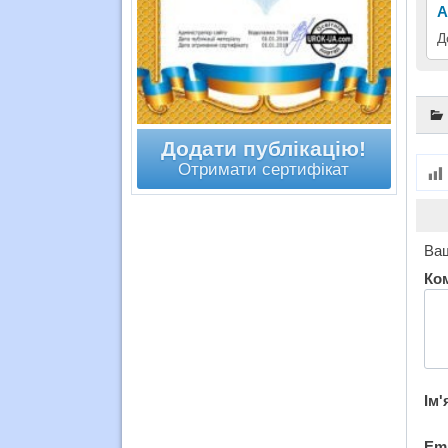
А
Д
Додати публікацію!
Отримати сертифікат
Ваш
Ко
Ім'
Em