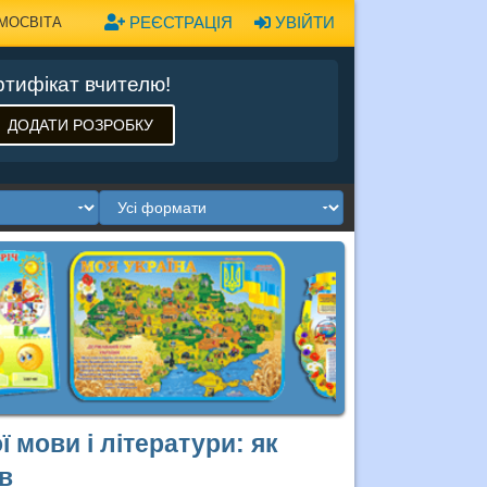
РЕЄСТРАЦІЯ
УВІЙТИ
МОСВІТА
тифікат вчителю!
ДОДАТИ РОЗРОБКУ
 мови і літератури: як
ів