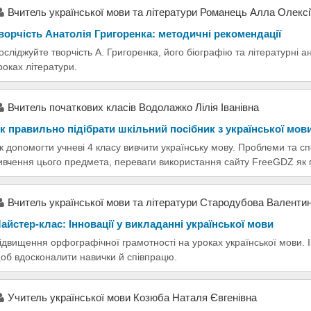
Вчитель української мови та літератури Романець Алла Олексі
ворчість Анатолія Григоренка: методичні рекомендації
осліджуйте творчість А. Григоренка, його біографію та літературні а
роках літератури.
Вчитель початкових класів Водолажко Лілія Іванівна
к правильно підібрати шкільний посібник з української мов
к допомогти учневі 4 класу вивчити українську мову. Проблеми та сп
ивчення цього предмета, переваги використання сайту FreeGDZ як п
Вчитель української мови та літератури Стародубова Валенти
айстер-клас: Інновації у викладанні української мови
ідвищення орфографічної грамотності на уроках української мови. І
об вдосконалити навички й співпрацю.
Учитель української мови Козюба Наталя Євгенівна