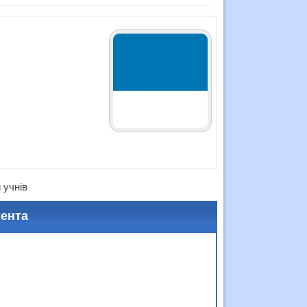
 учнів
мента