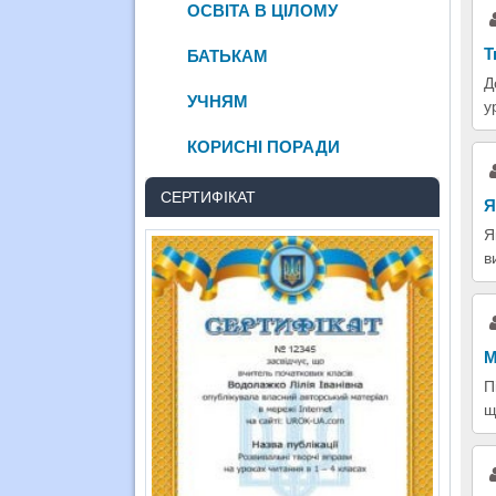
ОСВІТА В ЦІЛОМУ
Т
БАТЬКАМ
Д
УЧНЯМ
у
КОРИСНІ ПОРАДИ
СЕРТИФІКАТ
Я
Я
в
М
П
щ