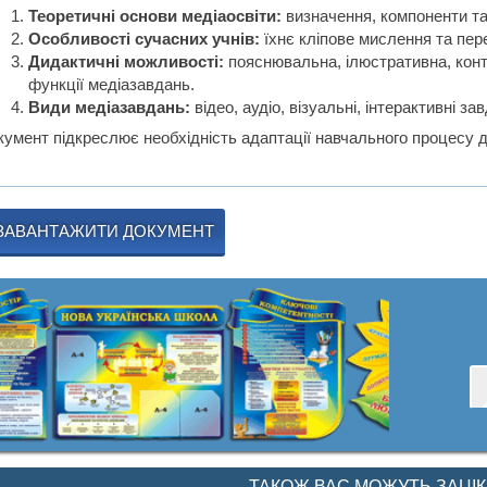
Теоретичні основи медіаосвіти:
визначення, компоненти та
Особливості сучасних учнів:
їхнє кліпове мислення та пере
Дидактичні можливості:
пояснювальна, ілюстративна, кон
функції медіазавдань.
Види медіазавдань:
відео, аудіо, візуальні, інтерактивні 
кумент підкреслює необхідність адаптації навчального процесу 
ЗАВАНТАЖИТИ ДОКУМЕНТ
ТАКОЖ ВАС МОЖУТЬ ЗАЦІ