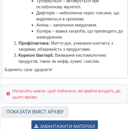
Туберкульоз – активується при
ослабленому імунітеті.
Дифтерія – небезпечна через токсини, що
виділяються в організмі.
Ангіна – запалення мигдаликів.
Холера – важка хвороба, що призводить до
зневоднення.
Профілактика:
Миття рук, уникання контакту з
хворими, обережність з продуктами.
Корисні бактерії:
Вживання кисломолочних
продуктів, таких як кефір, кумис і кисляк.
Бережіть своє здоров’я!
Натисніть нижче, щоб побачити, які файли входять до
цього архіву:
ПОКАЗАТИ ВМІСТ АРХІВУ
ЗАВАНТАЖИТИ МАТЕРІАЛ