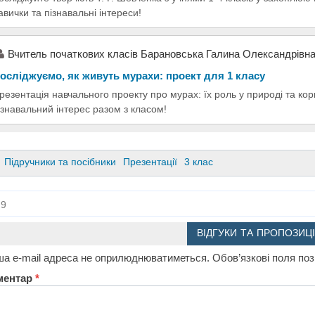
авички та пізнавальні інтереси!
Вчитель початкових класів Барановська Галина Олександрівн
осліджуємо, як живуть мурахи: проект для 1 класу
резентація навчального проекту про мурах: їх роль у природі та ко
ізнавальний інтерес разом з класом!
Підручники та посібники
Презентації
3 клас
9
ВІДГУКИ ТА ПРОПОЗИЦІ
а e-mail адреса не оприлюднюватиметься.
Обов’язкові поля по
ментар
*