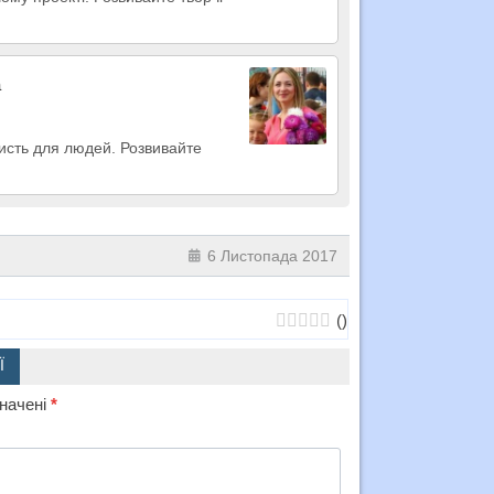
а
ристь для людей. Розвивайте
6 Листопада 2017
(
)
Ї
значені
*