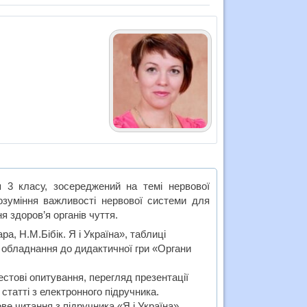
 3 класу, зосереджений на темі нервової
озуміння важливості нервової системи для
я здоров’я органів чуття.
а, Н.М.Бібік. Я і Україна», таблиці
 обладнання до дидактичної гри «Органи
естові опитування, перегляд презентації
статті з електронного підручника.
ве читання з підручника «Я і Україна».