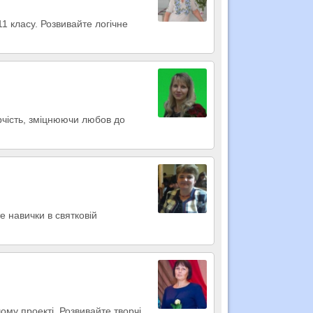
11 класу. Розвивайте логічне
орчість, зміцнюючи любов до
е навички в святковій
ому проекті. Розвивайте творчі