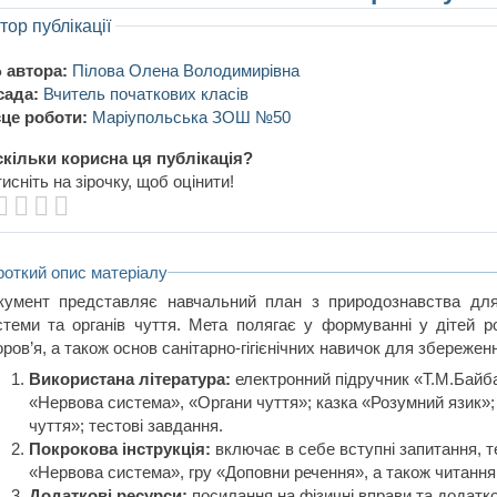
тор публікації
 автора:
Пілова Олена Володимирівна
сада:
Вчитель початкових класів
це роботи:
Маріупольська ЗОШ №50
кільки корисна ця публікація?
исніть на зірочку, щоб оцінити!
роткий опис матеріалу
кумент представляє навчальний план з природознавства для
стеми та органів чуття. Мета полягає у формуванні у дітей р
ров’я, а також основ санітарно-гігієнічних навичок для збереженн
Використана література:
електронний підручник «Т.М.Байбар
«Нервова система», «Органи чуття»; казка «Розумний язик»;
чуття»; тестові завдання.
Покрокова інструкція:
включає в себе вступні запитання, т
«Нервова система», гру «Доповни речення», а також читання 
Додаткові ресурси:
посилання на фізичні вправи та додатко