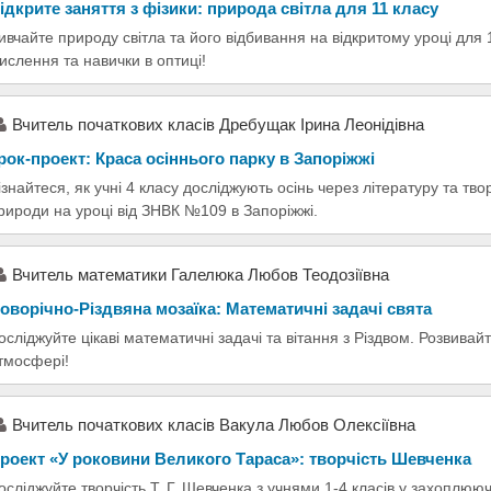
ідкрите заняття з фізики: природа світла для 11 класу
ивчайте природу світла та його відбивання на відкритому уроці для 
ислення та навички в оптиці!
Вчитель початкових класів Дребущак Ірина Леонідівна
рок-проект: Краса осіннього парку в Запоріжжі
ізнайтеся, як учні 4 класу досліджують осінь через літературу та тв
рироди на уроці від ЗНВК №109 в Запоріжжі.
Вчитель математики Галелюка Любов Теодозіївна
оворічно-Різдвяна мозаїка: Математичні задачі свята
осліджуйте цікаві математичні задачі та вітання з Різдвом. Розвивайт
тмосфері!
Вчитель початкових класів Вакула Любов Олексіївна
роект «У роковини Великого Тараса»: творчість Шевченка
осліджуйте творчість Т. Г. Шевченка з учнями 1-4 класів у захоплююч