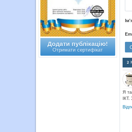
Ім'
Em
Додати публікацію!
Отримати сертифікат
2 
Я та
ІКТ.
Відп