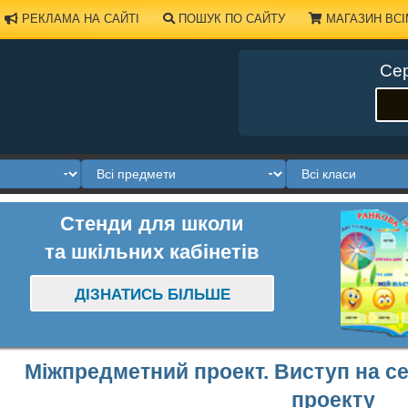
РЕКЛАМА НА САЙТІ
ПОШУК ПО САЙТУ
МАГАЗИН ВСІ
Сер
Стенди для школи
та шкільних кабінетів
ДІЗНАТИСЬ БІЛЬШЕ
Міжпредметний проект. Виступ на се
проекту