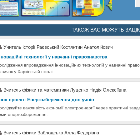
ТАКОЖ ВАС МОЖУТЬ ЗАЦІ
Учитель історії Раєвський Костянтин Анатолійович
нноваційні технології у навчанні правознавства
ослідження впровадження інноваційних технологій у навчанні правоз
авичок у Харківській школі.
Вчитель фізики та математики Луценко Надія Олексіївна
рок-проект: Енергозбереження для учнів
осліджуйте важливість економії електроенергії через практичні завд
еми енергозбереження.
Вчитель фізики Заблодська Алла Федорівна