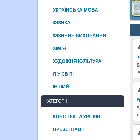
УКРАЇНСЬКА МОВА
ФІЗИКА
ФІЗИЧНЕ ВИХОВАННЯ
ХІМІЯ
І
ХУДОЖНЯ КУЛЬТУРА
Д
н
Я У СВІТІ
ІНШИЙ
У
КАТЕГОРІЇ
Д
т
КОНСПЕКТИ УРОКІВ
ПРЕЗЕНТАЦІЇ