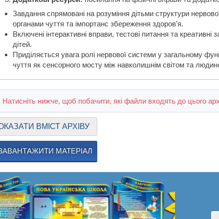
Завдання спрямовані на розуміння дітьми структури нервової
органами чуття та імпортанс збереження здоров’я.
Включені інтерактивні вправи, тестові питання та креативні
дітей.
Приділяється увага ролі нервової системи у загальному функ
чуття як сенсорного мосту між навколишнім світом та людин
Натисніть нижче, щоб побачити, які файли входять до цього арх
ОКАЗАТИ ВМІСТ АРХІВУ
ЗАВАНТАЖИТИ МАТЕРІАЛ