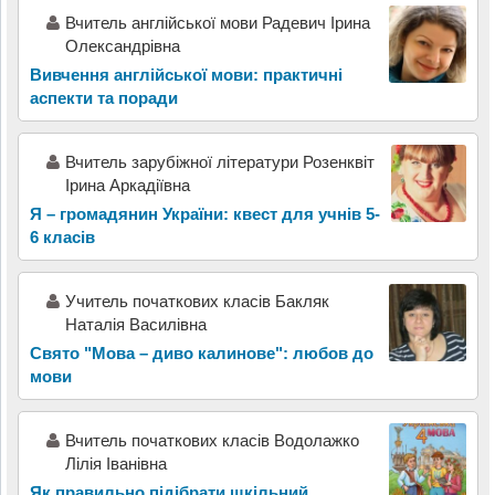
Вчитель англійської мови Радевич Ірина
Олександрівна
Вивчення англійської мови: практичні
аспекти та поради
Вчитель зарубіжної літератури Розенквіт
Ірина Аркадіївна
Я – громадянин України: квест для учнів 5-
6 класів
Учитель початкових класів Бакляк
Наталія Василівна
Свято "Мова – диво калинове": любов до
мови
Вчитель початкових класів Водолажко
Лілія Іванівна
Як правильно підібрати шкільний