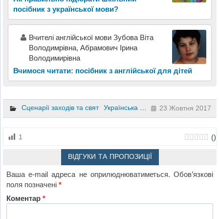
посібник з української мови?
Вчителі англійської мови Зубова Віта
Володимрівна, Абрамович Ірина
Володимирівна
Вчимося читати: посібник з англійської для дітей
Сценарії заходів та свят
Українська мова
5 клас
6 клас
23 Жовтня 2017
(
)
1
ВІДГУКИ ТА ПРОПОЗИЦІЇ
Ваша e-mail адреса не оприлюднюватиметься.
Обов’язкові
поля позначені
*
Коментар
*