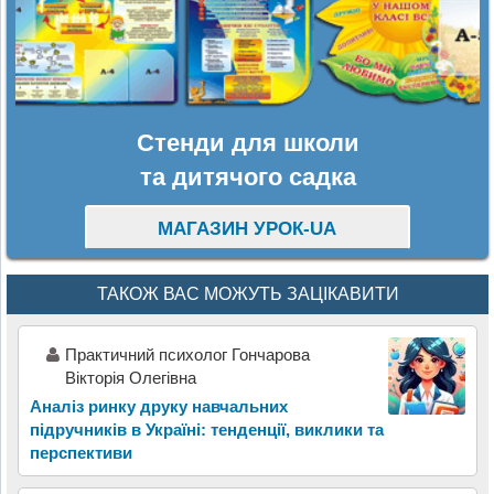
Стенди для школи
та дитячого садка
МАГАЗИН УРОК-UA
ТАКОЖ ВАС МОЖУТЬ ЗАЦІКАВИТИ
Практичний психолог Гончарова
Вікторія Олегівна
Аналіз ринку друку навчальних
підручників в Україні: тенденції, виклики та
перспективи