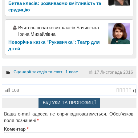
Битва класів: розвиваємо кмітливість та
ерудицію
Вчитель початкових класів Бачинська
Ірина Михайлівна
Новорічна казка "Рукавичка": Театр для
дітей
Сценарії заходів та свят
1 клас
2 клас
17 Листопада 2016
(
)
108
ВІДГУКИ ТА ПРОПОЗИЦІЇ
Ваша e-mail адреса не оприлюднюватиметься.
Обов’язкові
поля позначені
*
Коментар
*