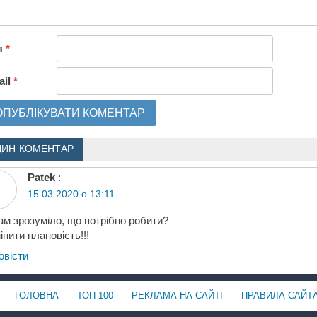
я
*
ail
*
ДИН КОМЕНТАР
Patek
:
15.03.2020 о 13:11
ам зрозуміло, що потрібно робити?
інити плановість!!!
овіcти
ГОЛОВНА
ТОП-100
РЕКЛАМА НА САЙТІ
ПРАВИЛА САЙТ