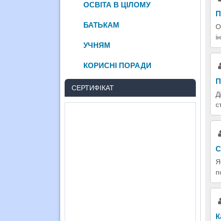
ОСВІТА В ЦІЛОМУ
П
БАТЬКАМ
О
і
УЧНЯМ
КОРИСНІ ПОРАДИ
П
СЕРТИФІКАТ
Д
с
С
Я
п
К