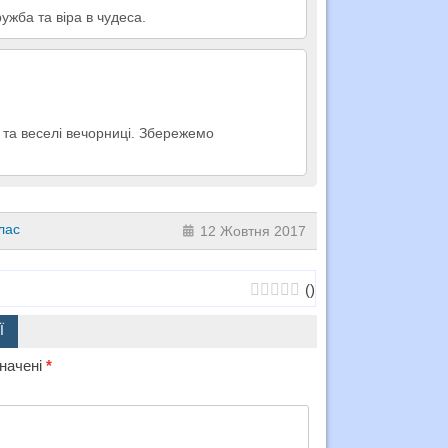
ужба та віра в чудеса.
я та веселі вечорниці. Збережемо
лас
12 Жовтня 2017
(
)
Ї
значені
*