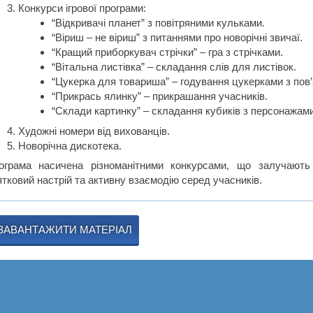
Конкурси ігрової програми:
“Відкривачі планет” з повітряними кульками.
“Віриш – не віриш” з питаннями про новорічні звичаї.
“Кращий приборкувач стрічки” – гра з стрічками.
“Вітальна листівка” – складання слів для листівок.
“Цукерка для товариша” – годування цукерками з пов’
“Прикрась ялинку” – прикрашання учасників.
“Склади картинку” – складання кубиків з персонажами
Художні номери від вихованців.
Новорічна дискотека.
ограма насичена різноманітними конкурсами, що залучають 
ятковий настрій та активну взаємодію серед учасників.
ЗАВАНТАЖИТИ МАТЕРІАЛ