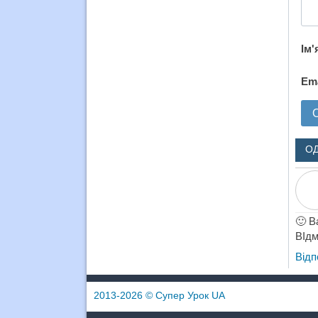
Ім'
Em
О
🙂 В
ВІдм
Відп
2013-2026
© Супер Урок UA