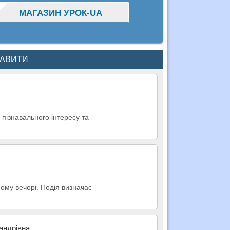
МАГАЗИН УРОК-UA
КАВИТИ
 пізнавального інтересу та
ому вечорі. Подія визначає
андрівна