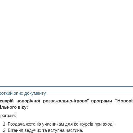
роткий опис документу
енарій новорічної розважально-ігрової програми “Новор
ільного віку:
рограмі:
Роздача жетонів учасникам для конкурсів при вході.
Вітання ведучих та вступна частина.