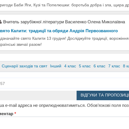
ригоди Баби Яги, Кузі та Попелюшки: боротьба добра і зла, щира др
Вчитель зарубіжної літератури Василенко Олена Миколаївна
вято Калити: традиції та обряди Андрія Первозванного
ідзначайте свято Калити 13 грудня! Досліджуйте традиції, ворожінн
країнські звичаї разом!
Сценарії заходів та свят
Інший
4 клас
5 клас
6 клас
7 клас
8 к
57
ВІДГУКИ ТА ПРОПОЗИЦІ
а e-mail адреса не оприлюднюватиметься.
Обов’язкові поля по
ментар
*