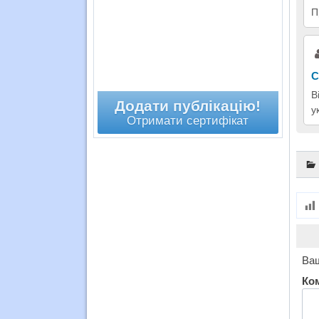
П
С
В
Додати публікацію!
у
Отримати сертифікат
Ваш
Ко