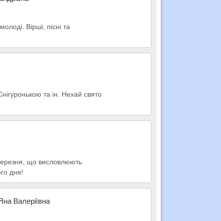
лоді. Вірші, пісні та
Снігуронькою та ін. Нехай свято
 Березня, що висловлюють
го дня!
Яна Валеріївна