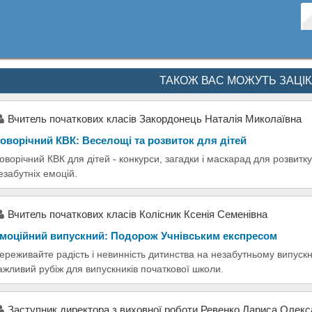
ТАКОЖ ВАС МОЖУТЬ ЗАЦІ
Вчитель початкових класів Закордонець Наталія Миколаївна
оворічний КВК: Веселощі та розвиток для дітей
оворічний КВК для дітей - конкурси, загадки і маскарад для розвитку
езабутніх емоцій.
Вчитель початкових класів Колісник Ксенія Семенівна
моційний випускний: Подорож Учнівським експресом
ереживайте радість і невинність дитинства на незабутньому випускн
ажливий рубіж для випускників початкової школи.
Заступник директора з виховної роботи Ревенко Лариса Олекс