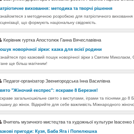
атріотичне виховання: методика та творчі рішення
знайомтеся з методичною розробкою для патріотичного виховання мо
нсценізації, що формують національну свідомість.
Керівник гуртка Апостолюк Ганна Вячеславівна
ошук новорічної зірки: казка для всієї родини
ізнайтеся про казковий пошук новорічної зірки з Святим Миколаєм, 
тане ще більш магічним!
Педагог-організатор Звенигородська Інна Василівна
вято "Жіночий експрес": яскраве 8 Березня!
скраве загальношкільне свято з виступами, іграми та піснями до 8
ошану до жінок. Відкрийте для себе важливість Міжнародного жіночо
Вчитель музичного мистецтва та художньої культури Івасенко 
азкові пригоди: Кузя, Баба Яга і Попелюшка