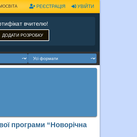
РЕЄСТРАЦІЯ
УВІЙТИ
МОСВІТА
тифікат вчителю!
ДОДАТИ РОЗРОБКУ
вої програми “Новорічна