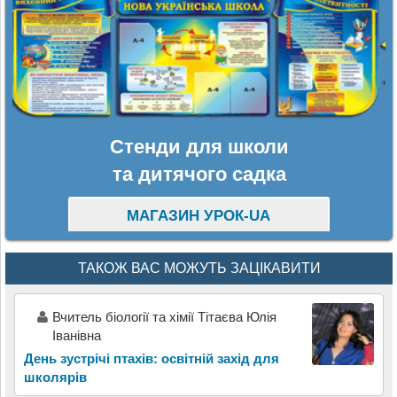
Стенди для школи
та дитячого садка
МАГАЗИН УРОК-UA
ТАКОЖ ВАС МОЖУТЬ ЗАЦІКАВИТИ
Вчитель біології та хімії Тітаєва Юлія
Іванівна
День зустрічі птахів: освітній захід для
школярів