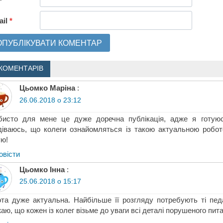
ail
*
КОМЕНТАРІВ
Цьомко Маріна
:
26.06.2018 о 23:12
исто для мене це дуже доречна публікація, адже я готуюсь
іваюсь, що колеги ознайомляться із такою актуальною робото
ю!
овіcти
Цьомко Інна
:
25.06.2018 о 15:17
та дуже актуальна. Найбільше її розгляду потребують ті педаг
аю, що кожен із колег візьме до уваги всі деталі порушеного пита