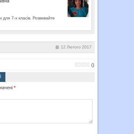
аївна
 для 7-х класів. Розвивайте
12 Лютого 2017
(
)
Ї
значені
*