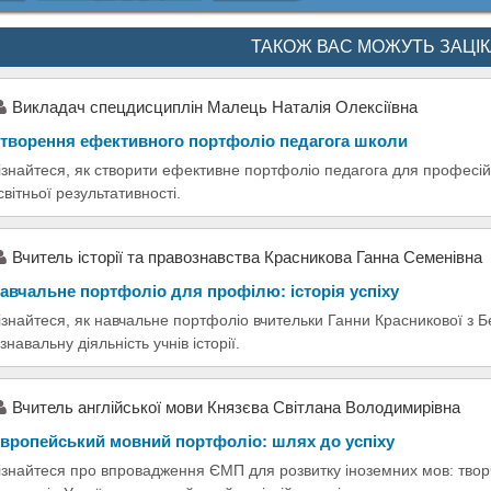
ТАКОЖ ВАС МОЖУТЬ ЗАЦІ
Викладач спецдисциплін Малець Наталія Олексіївна
творення ефективного портфоліо педагога школи
ізнайтеся, як створити ефективне портфоліо педагога для професі
світньої результативності.
Вчитель історії та правознавства Красникова Ганна Семенівна
авчальне портфоліо для профілю: історія успіху
ізнайтеся, як навчальне портфоліо вчительки Ганни Красникової з
ізнавальну діяльність учнів історії.
Вчитель англійської мови Князєва Світлана Володимирівна
вропейський мовний портфоліо: шлях до успіху
ізнайтеся про впровадження ЄМП для розвитку іноземних мов: творч