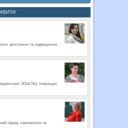
КАВИТИ
йного зростання та підвищення
 Бердянської ЗОШ №1 покращує
ий підхід, самоаналіз та