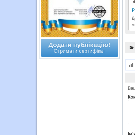
Р
Д
м
Додати публікацію!
Отримати сертифікат
Ваш
Ко
Ім'