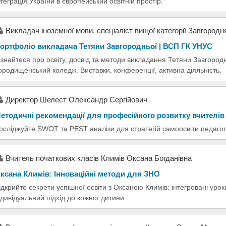
нтеграція України в європейський освітній простір.
Викладач іноземної мови, спеціаліст вищої категорії Завгородн
ортфоліо викладача Тетяни Завгородньої | ВСП ГК УНУС
ізнайтеся про освіту, досвід та методи викладання Тетяни Завгород
ородищенський коледж. Виставки, конференції, активна діяльність.
Директор Шелест Олександр Сергійович
етодичні рекомендації для професійного розвитку вчителів
осліджуйте SWOT та PEST аналізи для стратегій самоосвіти педагог
Вчитель початкових класів Климів Оксана Богданівна
ксана Климів: Інноваційні методи для ЗНО
ідкрийте секрети успішної освіти з Оксаною Климів: інтегровані урок
ндивідуальний підхід до кожної дитини.