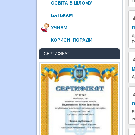
і
ОСВІТА В ЦІЛОМУ
БАТЬКАМ
П
УЧНЯМ
Д
КОРИСНІ ПОРАДИ
Г
СЕРТИФІКАТ
М
Д
О
В
і