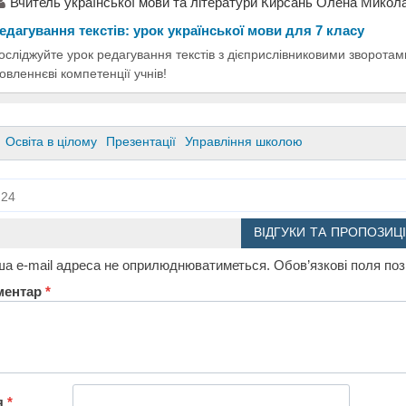
Вчитель української мови та літератури Кирсань Олена Микол
едагування текстів: урок української мови для 7 класу
осліджуйте урок редагування текстів з дієприслівниковими зворотами
овленнєві компетенції учнів!
Освіта в цілому
Презентації
Управління школою
24
ВІДГУКИ ТА ПРОПОЗИЦІ
а e-mail адреса не оприлюднюватиметься.
Обов’язкові поля по
ментар
*
я
*