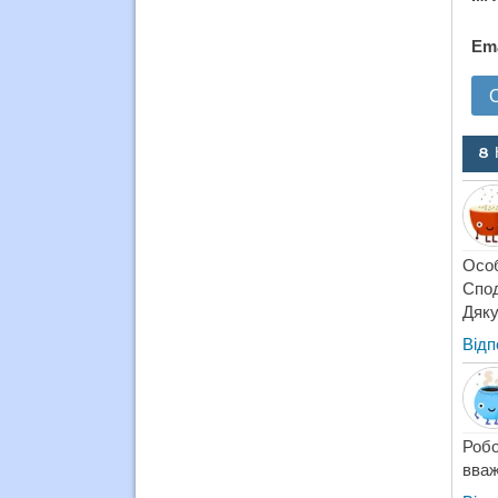
Em
8 
Особ
Спод
Дяку
Відп
Робо
вваж