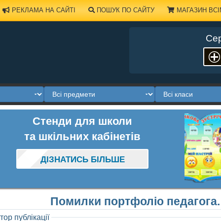
РЕКЛАМА НА САЙТІ
ПОШУК ПО САЙТУ
МАГАЗИН ВСІ
Сер
Стенди для школи
та шкільних кабінетів
ДІЗНАТИСЬ БІЛЬШЕ
Помилки портфоліо педагога. 
тор публікації