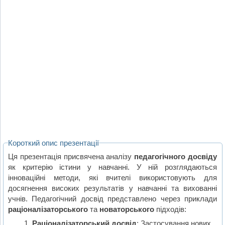
Короткий опис презентації
Ця презентація присвячена аналізу
педагогічного досвіду
як критерію істини у навчанні. У ній розглядаються
інноваційні методи, які вчителі використовують для
досягнення високих результатів у навчанні та вихованні
учнів. Педагогічний досвід представлено через приклади
раціоналізаторського
та
новаторського
підходів:
Раціоналізаторський досвід
: Застосування нових