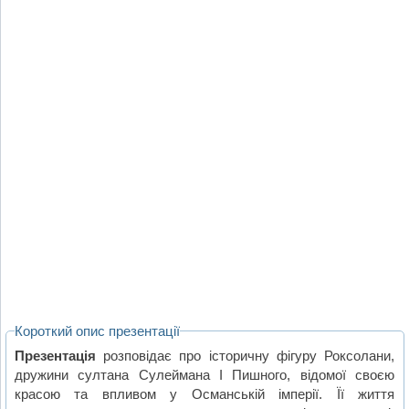
Короткий опис презентації
Презентація
розповідає про історичну фігуру Роксолани,
дружини султана Сулеймана І Пишного, відомої своєю
красою та впливом у Османській імперії. Її життя