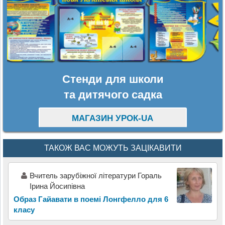
Стенди для школи
та дитячого садка
МАГАЗИН УРОК-UA
ТАКОЖ ВАС МОЖУТЬ ЗАЦІКАВИТИ
Вчитель зарубіжної літератури Гораль
Ірина Йосипівна
Образ Гайавати в поемі Лонгфелло для 6
класу