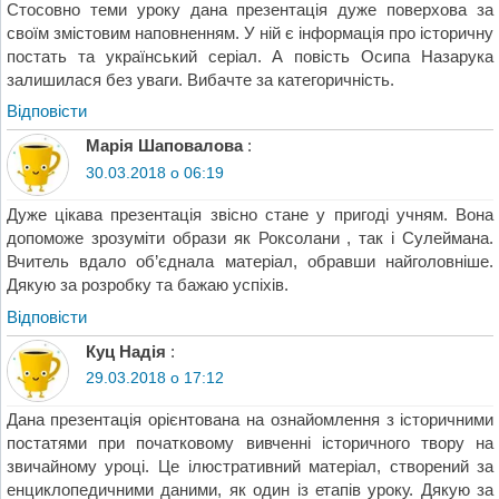
Стосовно теми уроку дана презентація дуже поверхова за
своїм змістовим наповненням. У ній є інформація про історичну
постать та український серіал. А повість Осипа Назарука
залишилася без уваги. Вибачте за категоричність.
Відповіcти
Марія Шаповалова
:
30.03.2018 о 06:19
Дуже цікава презентація звісно стане у пригоді учням. Вона
допоможе зрозуміти образи як Роксолани , так і Сулеймана.
Вчитель вдало об’єднала матеріал, обравши найголовніше.
Дякую за розробку та бажаю успіхів.
Відповіcти
Куц Надія
:
29.03.2018 о 17:12
Дана презентація орієнтована на ознайомлення з історичними
постатями при початковому вивченні історичного твору на
звичайному уроці. Це ілюстративний матеріал, створений за
енциклопедичними даними, як один із етапів уроку. Дякую за