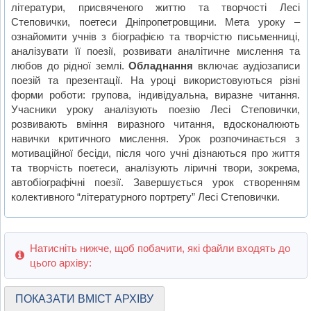
літератури, присвяченого життю та творчості Лесі
Степовички, поетеси Дніпропетровщини. Мета уроку –
ознайомити учнів з біографією та творчістю письменниці,
аналізувати її поезії, розвивати аналітичне мислення та
любов до рідної землі.
Обладнання
включає аудіозаписи
поезій та презентації. На уроці використовуються різні
форми роботи: групова, індивідуальна, виразне читання.
Учасники уроку аналізують поезію Лесі Степовички,
розвивають вміння виразного читання, вдосконалюють
навички критичного мислення. Урок розпочинається з
мотиваційної бесіди, після чого учні дізнаються про життя
та творчість поетеси, аналізують ліричні твори, зокрема,
автобіографічні поезії. Завершується урок створенням
колективного “літературного портрету” Лесі Степовички.
Натисніть нижче, щоб побачити, які файли входять до
цього архіву:
ПОКАЗАТИ ВМІСТ АРХІВУ