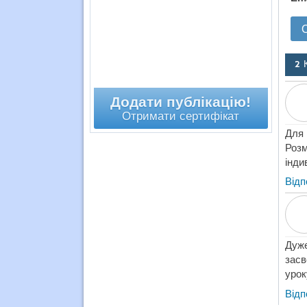
2 
Додати публікацію!
Отримати сертифікат
Для 
Розм
інди
Відп
Дуже
засв
урок
Відп