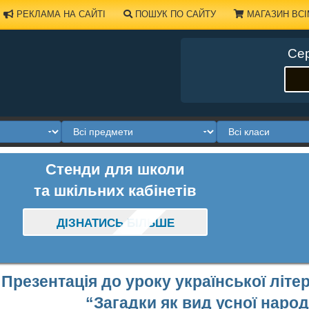
РЕКЛАМА НА САЙТІ
ПОШУК ПО САЙТУ
МАГАЗИН ВСІ
Сер
Стенди для школи
та шкільних кабінетів
ДІЗНАТИСЬ БІЛЬШЕ
Презентація до уроку української літе
“Загадки як вид усної народ