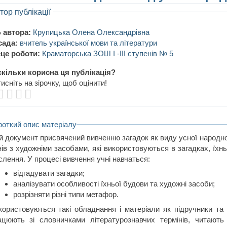
тор публікації
 автора:
Крупицька Олена Олександрівна
сада:
вчитель української мови та літератури
це роботи:
Краматорська ЗОШ І -ІІІ ступенів № 5
кільки корисна ця публікація?
исніть на зірочку, щоб оцінити!
роткий опис матеріалу
й документ присвячений вивченню загадок як виду усної народної
нів з художніми засобами, які використовуються в загадках, їхн
слення. У процесі вивчення учні навчаться:
відгадувати загадки;
аналізувати особливості їхньої будови та художні засоби;
розрізняти різні типи метафор.
користовуються такі обладнання і матеріали як підручники та 
ацюють зі словничками літературознавчих термінів, читають