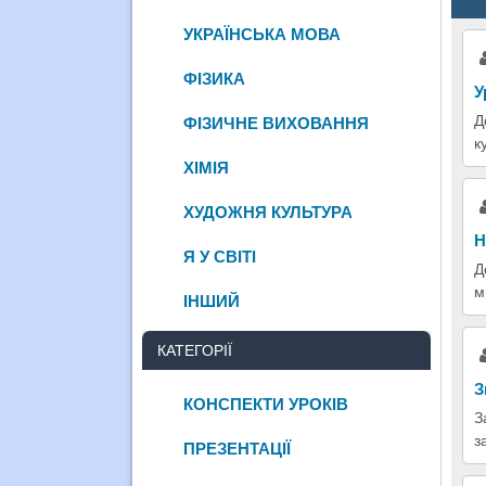
УКРАЇНСЬКА МОВА
ФІЗИКА
У
Д
ФІЗИЧНЕ ВИХОВАННЯ
к
ХІМІЯ
ХУДОЖНЯ КУЛЬТУРА
Н
Я У СВІТІ
Д
м
ІНШИЙ
КАТЕГОРІЇ
З
КОНСПЕКТИ УРОКІВ
З
з
ПРЕЗЕНТАЦІЇ