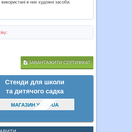
ь використані в них художні засоби.
іву:
ЗАВАНТАЖИТИ СЕРТИФІКАТ
Стенди для школи
та дитячого садка
МАГАЗИН УРОК-UA
КАВИТИ