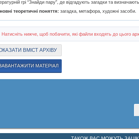
ературній грі “Знайди пару”, де відгадують загадки та визначают
новні теоретичні поняття:
загадка, метафора, художні засоби.
Натисніть нижче, щоб побачити, які файли входять до цього арх
ОКАЗАТИ ВМІСТ АРХІВУ
ЗАВАНТАЖИТИ МАТЕРІАЛ
ТАКОЖ ВАС МОЖУТЬ ЗАЦІ