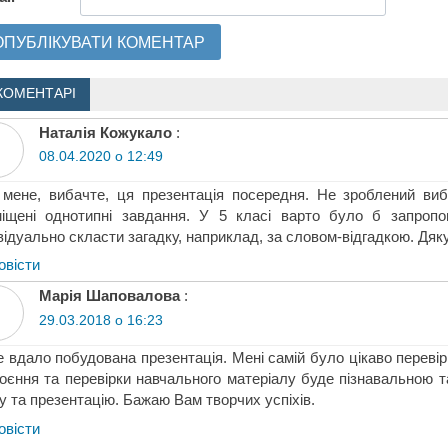
КОМЕНТАРІ
Наталія Кожукало
:
08.04.2020 о 12:49
мене, вибачте, ця презентація посередня. Не зроблений вибі
іщені однотипні завдання. У 5 класі варто було б запропо
відуально скласти загадку, наприклад, за словом-відгадкою. Дяк
овіcти
Марія Шаповалова
:
29.03.2018 о 16:23
 вдало побудована презентація. Мені самій було цікаво перевіри
оєння та перевірки навчального матеріалу буде пізнавальною 
у та презентацію. Бажаю Вам творчих успіхів.
овіcти