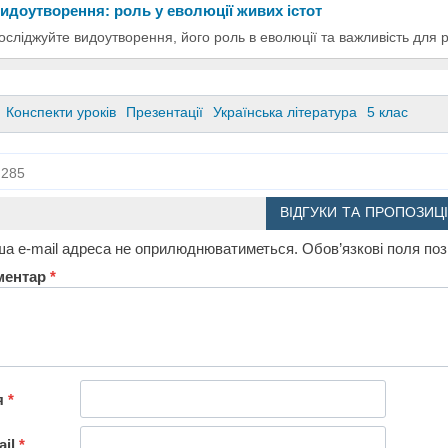
идоутворення: роль у еволюції живих істот
осліджуйте видоутворення, його роль в еволюції та важливість для р
Конспекти уроків
Презентації
Українська література
5 клас
285
ВІДГУКИ ТА ПРОПОЗИЦІ
а e-mail адреса не оприлюднюватиметься.
Обов’язкові поля по
ментар
*
я
*
ail
*