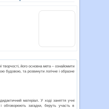
 творчості, його основна мета – ознайомити
ьою будовою, та розвинути логічне і образне
дидактичний матеріал. У ході заняття учні
 і обговорюють загадки, беруть участь в