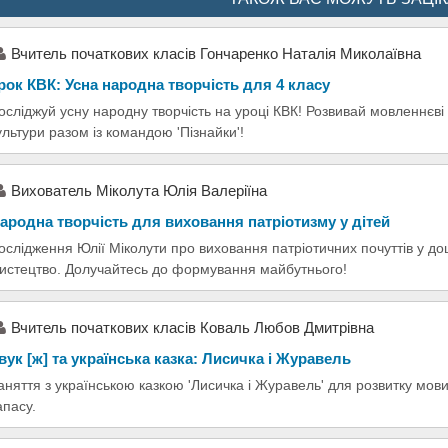
Вчитель початкових класів Гончаренко Наталія Миколаївна
рок КВК: Усна народна творчість для 4 класу
осліджуй усну народну творчість на уроці КВК! Розвивай мовленнєві
ультури разом із командою 'Пізнайки'!
Вихователь Міколута Юлія Валеріїна
ародна творчість для виховання патріотизму у дітей
ослідження Юлії Міколути про виховання патріотичних почуттів у до
истецтво. Долучайтесь до формування майбутнього!
Вчитель початкових класів Коваль Любов Дмитрівна
вук [ж] та українська казка: Лисичка і Журавель
аняття з українською казкою 'Лисичка і Журавель' для розвитку мов
апасу.