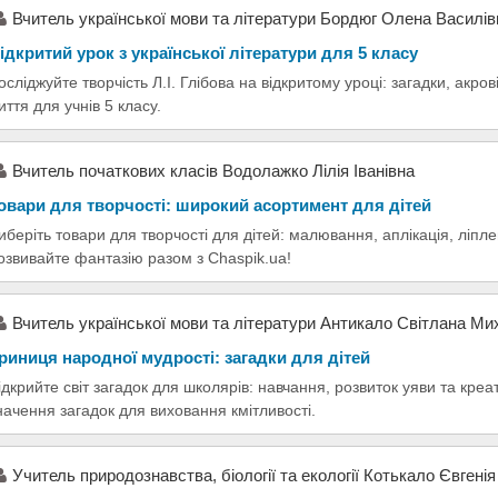
Вчитель української мови та літератури Бордюг Олена Василів
ідкритий урок з української літератури для 5 класу
осліджуйте творчість Л.І. Глібова на відкритому уроці: загадки, акро
иття для учнів 5 класу.
Вчитель початкових класів Водолажко Лілія Іванівна
овари для творчості: широкий асортимент для дітей
иберіть товари для творчості для дітей: малювання, аплікація, ліпле
озвивайте фантазію разом з Chaspik.ua!
Вчитель української мови та літератури Антикало Світлана Ми
риниця народної мудрості: загадки для дітей
ідкрийте світ загадок для школярів: навчання, розвиток уяви та креати
начення загадок для виховання кмітливості.
Учитель природознавства, біології та екології Котькало Євгенія