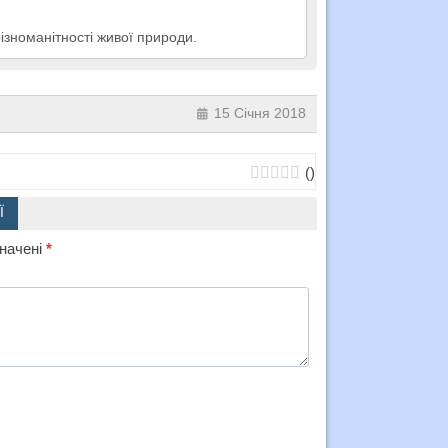
ізноманітності живої природи.
15 Січня 2018
(
)
Ї
значені
*