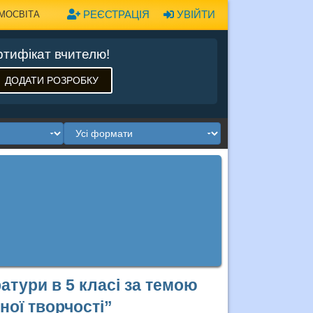
РЕЄСТРАЦІЯ
УВІЙТИ
МОСВІТА
тифікат вчителю!
ДОДАТИ РОЗРОБКУ
ратури в 5 класі за темою
ної творчості”