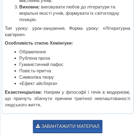
мислення учнів.
Виховна:
виховувати любов до літератури та
моральні якості учнів, формувати їх світоглядну
позицію.
Тип уроку: урок-занурення. Форма уроку: «Літературна
кав’ярня».
Особливість стилю Хемінгуея:
Обрамлення
Рублена проза
Гуманістичний пафос
Повість-притча
Символіка твору
«Ефект айсберга»
Екзистенціалізм:
Напрям у філософії і течія в модернізмі,
що прагнуть збагнути причини трагічної невлаштованості
людського життя.
ЗАВАНТАЖИТИ МАТЕРІАЛ