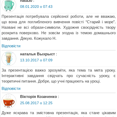
nata30
:
08.01.2020 о 07:43
Презентація потребувала серйозної роботи, але не вважаю,
що вона для поглибленого вивчення повісті “Старий і море”.
Названі не всі образи-символи. Художня своєрідність твору
розкрита поверхово. Не зовсім згодна із темою домашнього
завдання. Дякую. Кожукало Н.
Відповіcти
наталья Выхрыст
:
13.10.2017 о 07:09
За презентацією важко зрозуміти, яка тема та мета уроку.
Інтерактивні завдання свідчать про сучасність уроку, є
теоретичні питання. Добре, що учні працюють на уроці.
Відповіcти
Вікторія Козаченко
:
25.08.2017 о 12:25
Дуже яскрава та змістовна презентація, яка стане цікавим