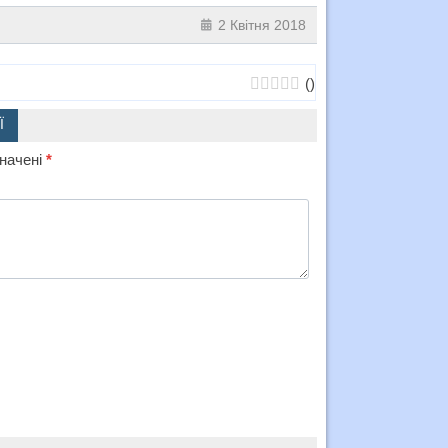
2 Квітня 2018
(
)
Ї
значені
*