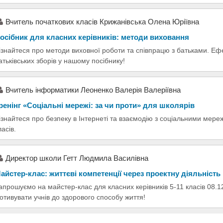
Вчитель початкових класів Крижанівська Олена Юріївна
осібник для класних керівників: методи виховання
ізнайтеся про методи виховної роботи та співпрацю з батьками. Ефе
атьківських зборів у нашому посібнику!
Вчитель інформатики Леоненко Валерія Валеріївна
ренінг «Соціальні мережі: за чи проти» для школярів
ізнайтеся про безпеку в Інтернеті та взаємодію з соціальними мереж
ласів.
Директор школи Гетт Людмила Василівна
айстер-клас: життєві компетенції через проектну діяльність
апрошуємо на майстер-клас для класних керівників 5-11 класів 08.12
отивувати учнів до здорового способу життя!