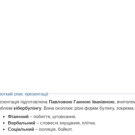
роткий опис презентації
езентація підготовлена
Павловою Ганною Іванівною
, вчителе
облемі
кібербулінгу
. Вона охоплює різні форми булінгу, зокрема:
Фізичний
– побиття, штовхання.
Вербальний
– словесні знущання, плітки.
Соціальний
– ізоляція, бойкот.