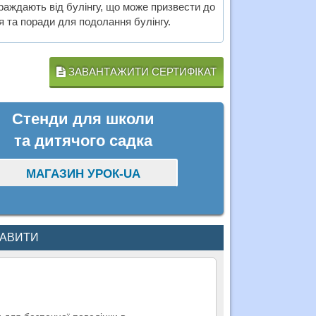
страждають від булінгу, що може призвести до
я та поради для подолання булінгу.
ЗАВАНТАЖИТИ СЕРТИФІКАТ
Стенди для школи
та дитячого садка
МАГАЗИН УРОК-UA
КАВИТИ