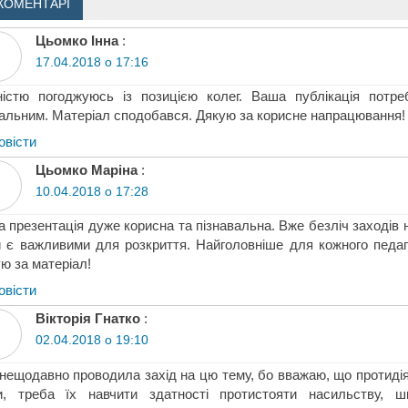
КОМЕНТАРІ
Цьомко Інна
:
17.04.2018 о 17:16
ністю погоджуюсь із позицією колег. Ваша публікація потр
альним. Матеріал сподобався. Дякую за корисне напрацювання!
овіcти
Цьомко Маріна
:
10.04.2018 о 17:28
 презентація дуже корисна та пізнавальна. Вже безліч заходів 
 є важливими для розкриття. Найголовніше для кожного педаго
ю за матеріал!
овіcти
Вікторія Гнатко
:
02.04.2018 о 19:10
нещодавно проводила захід на цю тему, бо вважаю, що протиді
ти, треба їх навчити здатності протистояти насильству, 