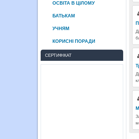
ОСВІТА В ЦІЛОМУ
БАТЬКАМ
П
УЧНЯМ
Д
б
КОРИСНІ ПОРАДИ
СЕРТИФІКАТ
Т
Д
к
М
З
м