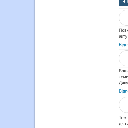
4 
Пов
акту
Відп
Ваша
теми
Дяку
Відп
Теж 
дія