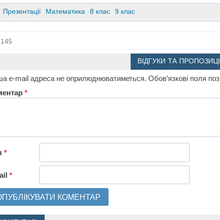
Презентації
Математика
8 клас
9 клас
145
ВІДГУКИ ТА ПРОПОЗИЦІ
а e-mail адреса не оприлюднюватиметься.
Обов’язкові поля по
ментар
*
я
*
ail
*