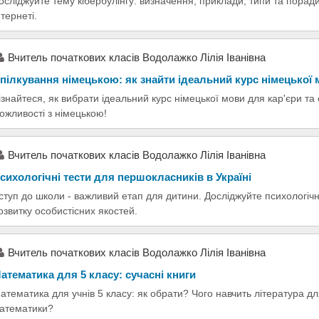
осліджуйте тему кібербулінгу: визначення, приклади, типи та поради
нтернеті.
Вчитель початкових класів Водолажко Лілія Іванівна
пілкування німецькою: як знайти ідеальний курс німецької
ізнайтеся, як вибрати ідеальний курс німецької мови для кар'єри та
ожливості з німецькою!
Вчитель початкових класів Водолажко Лілія Іванівна
сихологічні тести для першокласників в Україні
ступ до школи - важливий етап для дитини. Досліджуйте психологічні
озвитку особистісних якостей.
Вчитель початкових класів Водолажко Лілія Іванівна
атематика для 5 класу: сучасні книги
атематика для учнів 5 класу: як обрати? Чого навчить література дл
атематики?