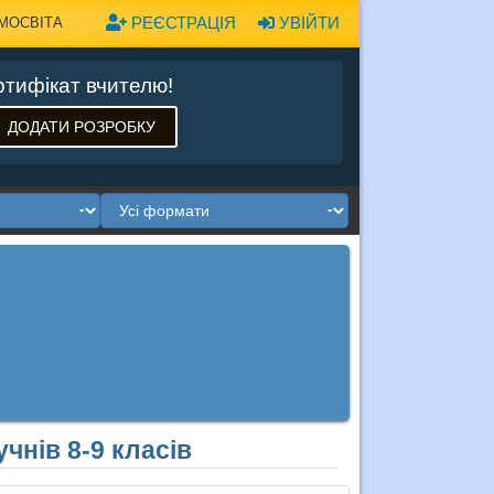
РЕЄСТРАЦІЯ
УВІЙТИ
МОСВІТА
тифікат вчителю!
ДОДАТИ РОЗРОБКУ
чнів 8-9 класів