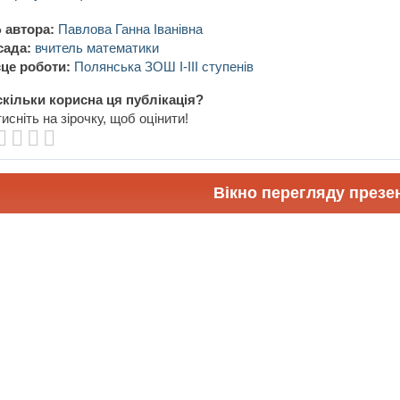
 автора:
Павлова Ганна Іванівна
сада:
вчитель математики
це роботи:
Полянська ЗОШ І-ІІІ ступенів
кільки корисна ця публікація?
исніть на зірочку, щоб оцінити!
Вікно перегляду презен