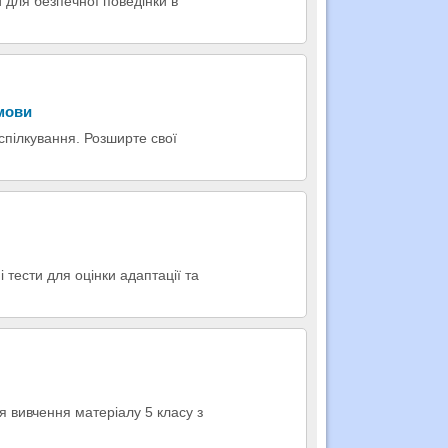
 для безпечної поведінки в
 мови
 спілкування. Розширте свої
 тести для оцінки адаптації та
я вивчення матеріалу 5 класу з