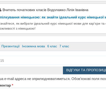
Вчитель початкових класів Водолажко Лілія Іванівна
пілкування німецькою: як знайти ідеальний курс німецької
ізнайтеся, як вибрати ідеальний курс німецької мови для кар'єри та
ожливості з німецькою!
Презентації
Іноземна мова
6 клас
7 клас
15
ВІДГУКИ ТА ПРОПОЗИЦІ
а e-mail адреса не оприлюднюватиметься.
Обов’язкові поля по
ментар
*