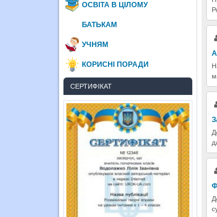
ОСВІТА В ЦІЛОМУ
Р
БАТЬКАМ
УЧНЯМ
А
КОРИСНІ ПОРАДИ
Н
м
СЕРТИФІКАТ
З
Д
д
Ф
Д
с