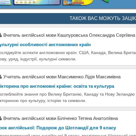
ТАКОЖ ВАС МОЖУТЬ ЗАЦІ
Вчитель англійської мови Кашпуровська Олександра Сергіївна
ультурні особливості англомовних країн
осліджуйте аспекти англомовних країн: США, Канада, Велика Британ
ову, уряд, індустрії, культурні символи.
Учитель англійської мови Максименко Лідія Максимівна
ікторина про англомовні країни: освіта та культура
оглиблюйте знання про Велику Британію, Канаду та Нову Зеландію н
ікториною про культуру, історію та символи.
Вчитель англійської мови Біліченко Тетяна Анатоліївна
рок англійської: Подорож до Шотландії для 9 класу
ропедевтичний урок англійської 9 класу: дослідження Шотландії чер