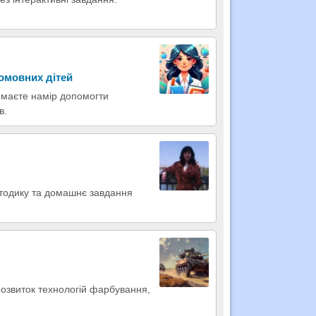
вомовних дітей
 маєте намір допомогти
в.
методику та домашнє завдання
, розвиток технологій фарбування,