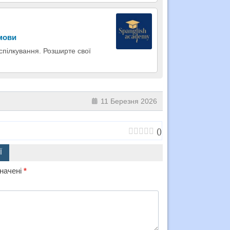
 мови
 спілкування. Розширте свої
11 Березня 2026
(
)
Ї
значені
*