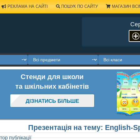
РЕКЛАМА НА САЙТІ
ПОШУК ПО САЙТУ
МАГАЗИН ВСІ
Сер
Стенди для школи
та шкільних кабінетів
ДІЗНАТИСЬ БІЛЬШЕ
Презентація на тему: English-S
тор публікації