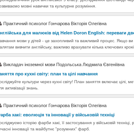
озвиваємо мовні навички та культурне розуміння.
Практичний психолог Гончарова Вікторія Олегівна
нглійська для малюків від Helen Doron English: переваги д
авчання мови у дітей - це захопливий та важливий процес. Якщо ви
алятам вивчити англійську, важливо врахувати кілька ключових крокі
Викладач іноземної мови Подольська Людмила Євгеніївна
аняття про кухні світу: план та цілі навчання
осліджуйте культури через кухні світу! План заняття включає цілі, 
ля активізації знань.
Практичний психолог Гончарова Вікторія Олегівна
арба хакі: еволюція та інновації у військовій техніці
осліджуємо історію фарби хакі, її застосування у військовій техніці
учасні інновації та майбутнє "розумних" фарб.