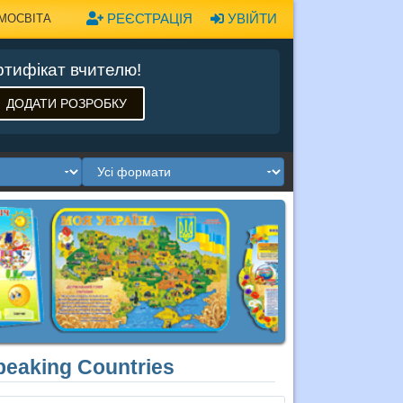
РЕЄСТРАЦІЯ
УВІЙТИ
МОСВІТА
тифікат вчителю!
ДОДАТИ РОЗРОБКУ
peaking Countries