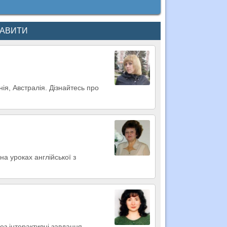
КАВИТИ
ія, Австралія. Дізнайтесь про
а уроках англійської з
ез інтерактивні завдання.