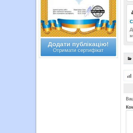
С
Д
м
Додати публікацію!
Отримати сертифікат
Ваш
Ко