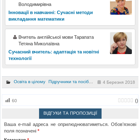
Володимирівна
Інновації в навчанні: Сучасні методи
викладання математики
Вчитель англійської мови Тарапата
Тетяна Миколаївна
Сучасний вчитель: адаптація та новітні
технології
Освіта в цілому
Підручники та посібники
4 клас
4 Березня 2018
(
)
60
ВІДГУКИ ТА ПРОПОЗИЦІЇ
Ваша e-mail адреса не оприлюднюватиметься.
Обов’язкові
поля позначені
*
Коментар
*