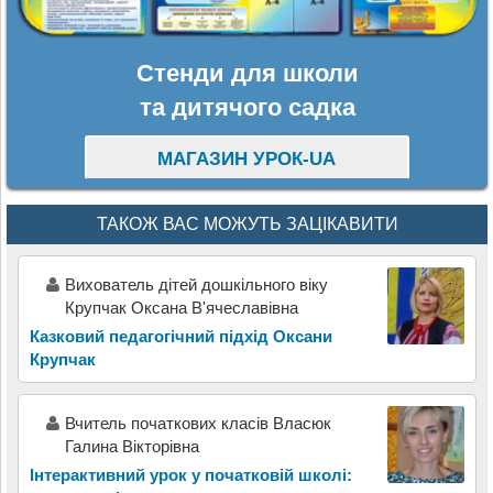
Стенди для школи
та дитячого садка
МАГАЗИН УРОК-UA
ТАКОЖ ВАС МОЖУТЬ ЗАЦІКАВИТИ
Вихователь дітей дошкільного віку
Крупчак Оксана В'ячеславівна
Казковий педагогічний підхід Оксани
Крупчак
Вчитель початкових класів Власюк
Галина Вікторівна
Інтерактивний урок у початковій школі: