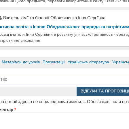
ивчення цього предмета, переваги використання сайту FreeGDZ як п
Вчитель хімії та біології Ободзинська Інна Сергіївна
ктивна освіта з Інною Ободзинською: природа та патріотиз
освід вчителя Інни Сергіївни в розвитку учнівської активності через 
атріотичне виховання.
Матеріали до уроків
Презентації
Українська література
Українсь
160
ВІДГУКИ ТА ПРОПОЗИЦІ
а e-mail адреса не оприлюднюватиметься.
Обов’язкові поля по
ментар
*