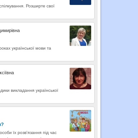
 спілкування. Розширте свої
димирівна
роках української мови та
ксіївна
одики викладання української
и?
особи їх розв'язання під час