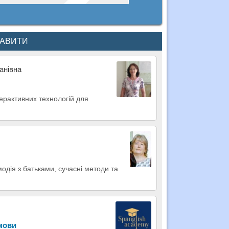
КАВИТИ
анівна
терактивних технологій для
дія з батьками, сучасні методи та
 мови