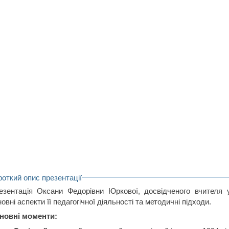
роткий опис презентації
езентація Оксани Федорівни Юркової, досвідченого вчителя у
овні аспекти її педагогічної діяльності та методичні підходи.
новні моменти: