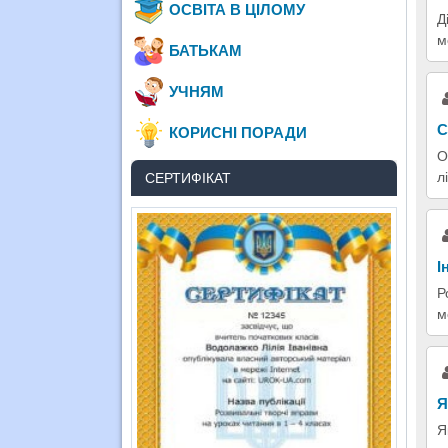
ОСВІТА В ЦІЛОМУ
Д
м
БАТЬКАМ
УЧНЯМ
С
КОРИСНІ ПОРАДИ
О
л
СЕРТИФІКАТ
І
Р
м
Я
Я