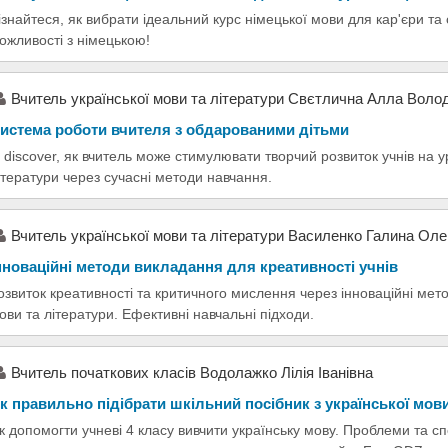
ізнайтеся, як вибрати ідеальний курс німецької мови для кар'єри та
ожливості з німецькою!
Вчитель української мови та літератури Свєтлична Алла Воло
истема роботи вчителя з обдарованими дітьми
 discover, як вчитель може стимулювати творчий розвиток учнів на у
ітератури через сучасні методи навчання.
Вчитель української мови та літератури Василенко Галина Оле
нноваційні методи викладання для креативності учнів
озвиток креативності та критичного мислення через інноваційні мет
ови та літератури. Ефективні навчальні підходи.
Вчитель початкових класів Водолажко Лілія Іванівна
к правильно підібрати шкільний посібник з української мов
к допомогти учневі 4 класу вивчити українську мову. Проблеми та сп