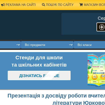
РЕКЛАМА НА САЙТІ
ПОШУК ПО САЙТУ
МАГАЗИН ВСІ
Сер
Стенди для школи
та шкільних кабінетів
ДІЗНАТИСЬ БІЛЬШЕ
Презентація з досвіду роботи вчите
літератури Юркової