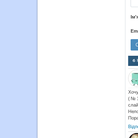
Ім'
Em
6 
Хочу
(№16
слай
Нело
Пора
Відп