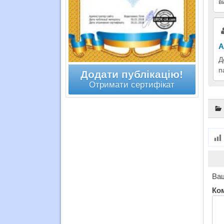
в
А
Д
п
Додати публікацію!
Отримати сертифікат
Ваш
Ко