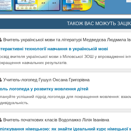
ТАКОЖ ВАС МОЖУТЬ ЗАЦІ
Вчитель української мови та літературі Медведєва Людмила Ів
нтерактивні технології навчання в українській мові
освід вчителя української мови з Міловської ЗОШ у впровадженні ін
окращення навчальних результатів.
Учитель-логопед Гушул Оксана Григорівна
оль логопеда у розвитку мовлення дітей
пануйте успішний підхід логопеда для покращення мовлення: взаємо
ндивідуальність.
Вчитель початкових класів Водолажко Лілія Іванівна
пілкування німецькою: як знайти ідеальний курс німецької