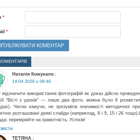
я
*
ail
*
КОМЕНТАРІВ
Наталія Кожукало
:
14.04.2020 о 08:46
 відзначити використання фотографій як доказ дійсно проведен
 “Вісті з уроків” — лише два фото, можна було б розмістити
дах). Чесно кажучи, не зрозуміла значимості методичної проб
гічно розташовані деякі слайди (наприклад, 8 і 9, 15 і 26 тощо)
да: перевіряйте на грамотність. Успіхів!
овіcти
ТЕТЯНА
: