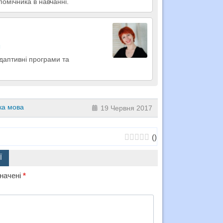
омічника в навчанні.
м
адаптивні програми та
ка мова
19 Червня 2017
(
)
Ї
значені
*