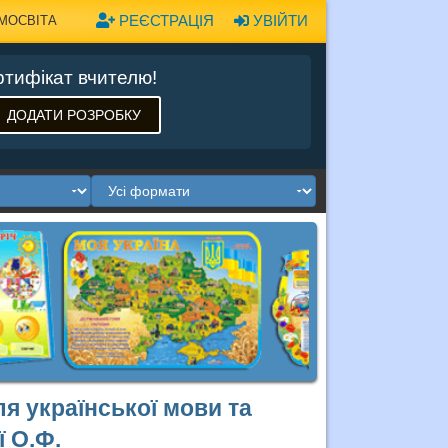
РЕЄСТРАЦІЯ
УВІЙТИ
МОСВІТА
тифікат вчителю!
ДОДАТИ РОЗРОБКУ
ля української мови та
 О.Ф.