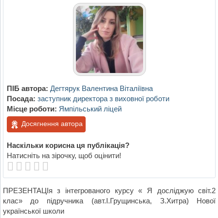
ПІБ автора:
Дегтярук Валентина Віталіївна
Посада:
заступник директора з виховної роботи
Місце роботи:
Ямпільський ліцей
Досягнення автора
Наскільки корисна ця публікація?
Натисніть на зірочку, щоб оцінити!
ПРЕЗЕНТАЦІя з інтегрованого курсу « Я досліджую світ.2
клас» до підручника (авт.І.Грущинська, З.Хитра) Нової
української школи