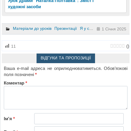
Урок драми "Наталка Полтавка": Зміст і
художні засоби
Матеріали до уроків
Презентації
Я у світі
2 клас
1 Січня 2025
(
)
11
ВІДГУКИ ТА ПРОПОЗИЦІЇ
Ваша e-mail адреса не оприлюднюватиметься.
Обов’язкові
поля позначені
*
Коментар
*
Ім'я
*