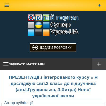
Наверх
ДОДАТИ РОЗРОБКУ
ПІДІБРАТИ МАТЕРІАЛИ
ПРЕЗЕНТАЦІЇ з інтегрованого курсу « Я
досліджую світ.2 клас» до підручника
(авт.І.Грущинська, З.Хитра) Нової
української школи
Автор публікації