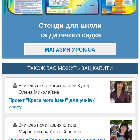
Стенди для школи
та дитячого садка
МАГАЗИН УРОК-UA
ТАКОЖ ВАС МОЖУТЬ ЗАЦІКАВИТИ
Вчитель початкових класів Кучер
Олена Миколаївна
Проект "Краса мого імені" для учнів 4
класу
Вчитель початкових класів
Мирошникова Анна Сергіївна
Проект «Складання розпорядку дня» для