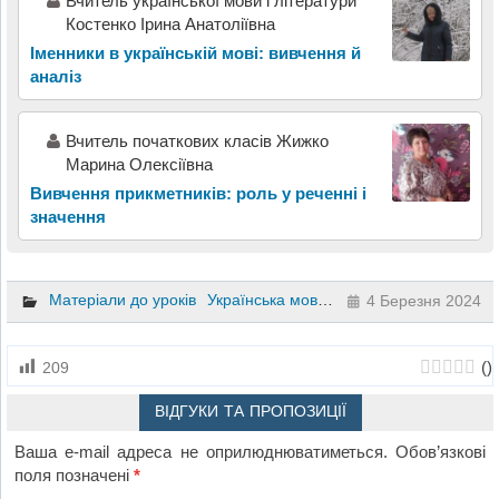
Вчитель української мови і літератури
Костенко Ірина Анатоліївна
Іменники в українській мові: вивчення й
аналіз
Вчитель початкових класів Жижко
Марина Олексіївна
Вивчення прикметників: роль у реченні і
значення
Матеріали до уроків
Українська мова
6 клас
4 Березня 2024
(
)
209
ВІДГУКИ ТА ПРОПОЗИЦІЇ
Ваша e-mail адреса не оприлюднюватиметься.
Обов’язкові
поля позначені
*