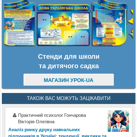
Стенди для школи
та дитячого садка
МАГАЗИН УРОК-UA
ТАКОЖ ВАС МОЖУТЬ ЗАЦІКАВИТИ
Практичний психолог Гончарова
Вікторія Олегівна
Аналіз ринку друку навчальних
підручників в Україні: тенденції, виклики та