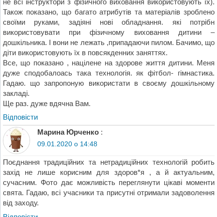
не всі інструктори з фізичного виховання використовують їх).
Також показано, що багато атрибутів та матеріалів зроблено
своїми руками, задіяні нові обладнання. які потрібн
використовувати при фізичному виховання дитини –
дошкільника. І вони не лежать ,припадаючи пилом. Бачимо, що
діти використовують їх в повсякденних заняттях.
Все, що показано , націлене на здорове життя дитини. Меня
дуже сподобалоась така технологія. як фітбол- гімнастика.
Гадаю. що запропоную використати в своєму дошкільному
закладі.
Ще раз. дуже вдячна Вам.
Відповіcти
Марина Юрченко
:
09.01.2020 о 14:48
Поєднання традиційних та нетрадиційних технологій робить
захід не лише корисним для здоров*я , а й актуальним,
сучасним. Фото дає можливість переглянути цікаві моменти
свята. Гадаю, всі учасники та присутні отримали задоволення
від заходу.
Відповіcти