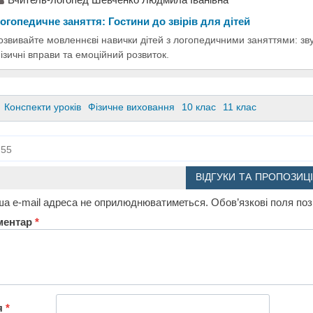
огопедичне заняття: Гостини до звірів для дітей
озвивайте мовленнєві навички дітей з логопедичними заняттями: звуки
ізичні вправи та емоційний розвиток.
Конспекти уроків
Фізичне виховання
10 клас
11 клас
55
ВІДГУКИ ТА ПРОПОЗИЦІ
а e-mail адреса не оприлюднюватиметься.
Обов’язкові поля по
ментар
*
я
*