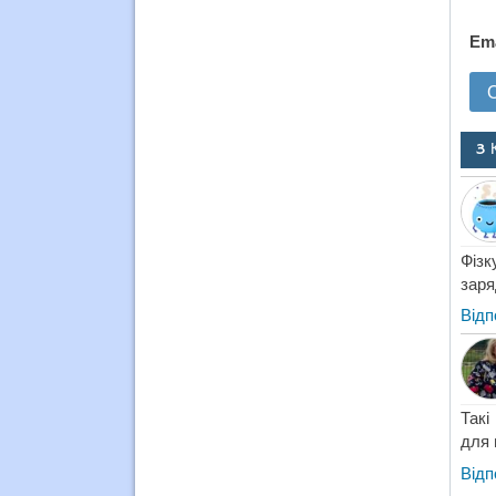
Em
3 
Фізк
заря
Відп
Такі
для 
Відп