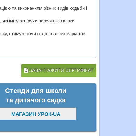
ією та виконанням різних видів ходьби і
які імітують рухи персонажів казки
азку, стимулюючи їх до власних варіантів
ЗАВАНТАЖИТИ СЕРТИФІКАТ
Стенди для школи
та дитячого садка
МАГАЗИН УРОК-UA