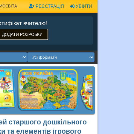
РЕЄСТРАЦІЯ
УВІЙТИ
МОСВІТА
тифікат вчителю!
ДОДАТИ РОЗРОБКУ
тей старшого дошкільного
и та елементів ігрового