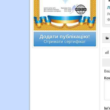
Л
Р
ф
Додати публікацію!
Отримати сертифікат
Ваш
Ко
Ім'