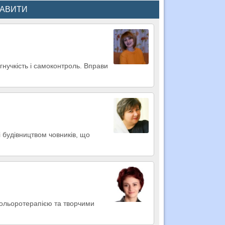
КАВИТИ
гнучкість і самоконтроль. Вправи
і будівництвом човників, що
 кольоротерапією та творчими