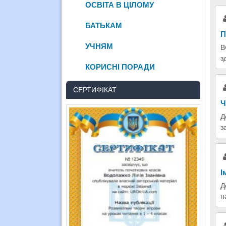
ОСВІТА В ЦІЛОМУ
БАТЬКАМ
П
УЧНЯМ
В
з
КОРИСНІ ПОРАДИ
СЕРТИФІКАТ
Ч
Д
з
І
Д
н