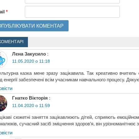
ail
*
КОМЕНТАРІ
Лєна Закусило
:
11.05.2020 о 11:18
ультурна казка мене зразу зацікавила. Так креативно вчитель о
д енергії забезпечені всім учасникам навчального процесу. Дякую
овіcти
Гнатко Вікторія
:
11.04.2020 о 11:59
 цікаві сюжетні заняття зацікавлюють дітей, сприяють емоційном
малюків, сучасний засіб зміцнення здоров’я, він урізноманітнює 
овіcти