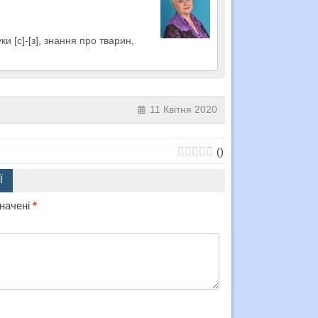
 [с]-[з], знання про тварин,
11 Квітня 2020
(
)
Ї
значені
*