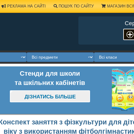
РЕКЛАМА НА САЙТІ
ПОШУК ПО САЙТУ
МАГАЗИН ВСІ
Сер
Стенди для школи
та шкільних кабінетів
ДІЗНАТИСЬ БІЛЬШЕ
Конспект заняття з фізкультури для ді
віку з використанням фітболгімнастик