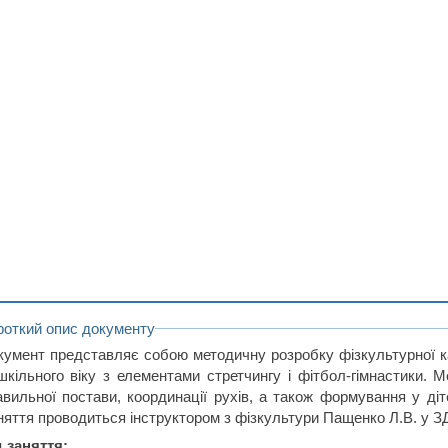
роткий опис документу
кумент представляє собою методичну розробку фізкультурної ка
шкільного віку з елементами стретчингу і фітбол-гімнастики. М
авильної постави, координації рухів, а також формування у діт
няття проводиться інструктором з фізкультури Пащенко Л.В. у З
д заняття: