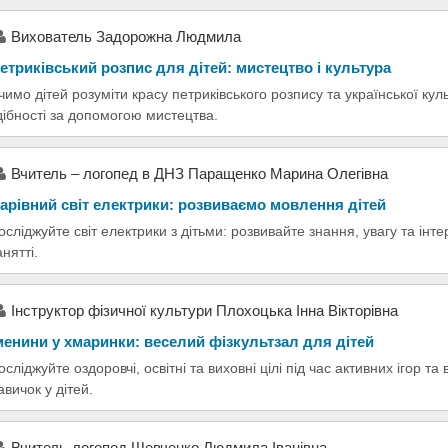
Вихователь Задорожна Людмила
етриківський розпис для дітей: мистецтво і культура
чимо дітей розуміти красу петриківського розпису та української кул
дібності за допомогою мистецтва.
Вчитель – логопед в ДНЗ Паращенко Марина Олегівна
арівний світ електрики: розвиваємо мовлення дітей
осліджуйте світ електрики з дітьми: розвивайте знання, увагу та інт
анятті.
Інструктор фізичної культури Плохоцька Інна Вікторівна
менини у хмаринки: веселий фізкультзал для дітей
осліджуйте оздоровчі, освітні та виховні цілі під час активних ігор т
авичок у дітей.
Вчитель-логопед Шевченко Людмила Іванівна