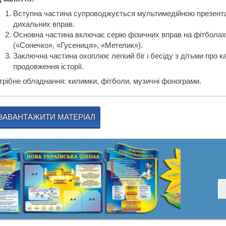
Вступна частина супроводжується мультимедійною презентац
дихальних вправ.
Основна частина включає серію фізичних вправ на фітболах, 
(«Сонечко», «Гусениця», «Метелик»).
Заключна частина охоплює легкий біг і бесіду з дітьми про к
продовження історії.
трібне обладнання: килимки, фітболи, музичні фонограми.
ЗАВАНТАЖИТИ МАТЕРІАЛ