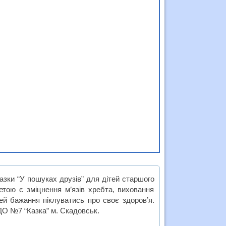
зки “У пошуках друзів” для дітей старшого
етою є зміцнення м’язів хребта, виховання
ей бажання піклуватись про своє здоров’я.
ДО №7 “Казка” м. Скадовськ.