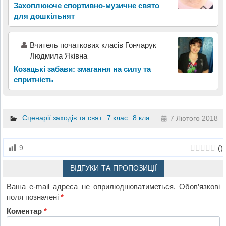
Захоплююче спортивно-музичне свято
для дошкільнят
Вчитель початкових класів Гончарук
Людмила Яківна
Козацькі забави: змагання на силу та
спритність
Сценарії заходів та свят
7 клас
8 клас
9 клас
7 Лютого 2018
(
)
9
ВІДГУКИ ТА ПРОПОЗИЦІЇ
Ваша e-mail адреса не оприлюднюватиметься.
Обов’язкові
поля позначені
*
Коментар
*