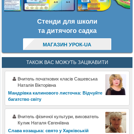
Стенди для школи
та дитячого садка
МАГАЗИН УРОК-UA
ТАКОЖ ВАС МОЖУТЬ ЗАЦІКАВИТИ
Вчитель початкових класів Сашевська
Наталія Вікторівна
Мандрівка калинового листочка: Відчуйте
багатство світу
Вчитель фізичної культури, вихователь
Кулик Наталя Євгеніївна
Слава козацька: свято у Харківській