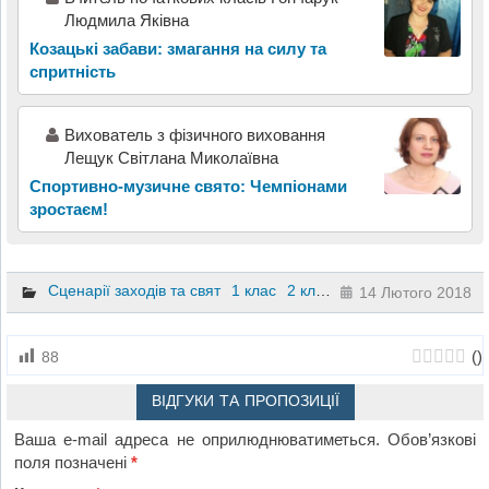
Людмила Яківна
Козацькі забави: змагання на силу та
спритність
Вихователь з фізичного виховання
Лещук Світлана Миколаївна
Спортивно-музичне свято: Чемпіонами
зростаєм!
Сценарії заходів та свят
1 клас
2 клас
3 клас
4 клас
14 Лютого 2018
(
)
88
ВІДГУКИ ТА ПРОПОЗИЦІЇ
Ваша e-mail адреса не оприлюднюватиметься.
Обов’язкові
поля позначені
*