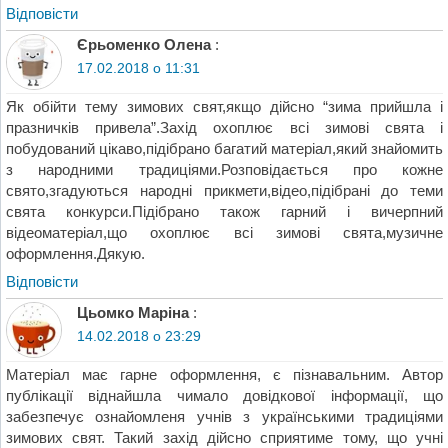
Відповіcти
Єрьоменко Олена
:
17.02.2018 о 11:31
Як обійти тему зимових свят,якщо дійсно “зима прийшла і
празничків привела”.Захід охоплює всі зимові свята і
побудований цікаво,підібрано багатий матеріал,який знайомить
з народними традиціями.Розповідається про кожне
свято,згадуються народні прикмети,відео,підібрані до теми
свята конкурси.Підібрано також гарний і вичерпний
відеоматеріал,що охоплює всі зимові свята,музичне
оформлення.Дякую.
Відповіcти
Цьомко Маріна
:
14.02.2018 о 23:29
Матеріал має гарне оформлення, є пізнавальним. Автор
публікації віднайшла чимало довідкової інформації, що
забезпечує ознайомленя учнів з українськими традиціями
зимових свят. Такий захід дійсно сприятиме тому, що учні