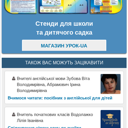
Стенди для школи
та дитячого садка
МАГАЗИН УРОК-UA
ТАКОЖ ВАС МОЖУТЬ ЗАЦІКАВИТИ
Вчителі англійської мови Зубова Віта
Володимрівна, Абрамович Ірина
Володимирівна
Вчимося читати: посібник з англійської для дітей
Вчитель початкових класів Водолажко
Лілія Іванівна
Спілкування німецькою: як знайти